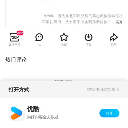
1929年，身为东北军航空兵的高志航被张学良将
军派往黑河，从土匪手中换回几天前被击落的日
展开
军飞机。高志航出色地完成了任务，并在黑河邂
逅了俄罗斯美女葛莉儿，葛莉儿被这个有留法背
景的中国飞行员深深吸引，不顾一切地跟他来到
超清画质
收藏
下载
分享
163
了沈阳。九一八事变后，高志航主动请缨抗日，
张学良虽然自己深陷不抵抗的涡流中，但还是举
荐高志航加盟国军，入驻杭州笕桥机场。由于空
热门评论
军有禁令，不允许飞行员有外国配偶，葛莉儿和
高志航只能选择了离婚，葛莉儿回到高志航的通
化老家，从此乱世烽火，天各一方。上海淞沪战
事爆发，国军十九路军等奋勇抵抗来犯日军，高
暂无评论
志航的飞鹰航空队奉命升空，迎战日机。淞沪空
打开方式
继续使用浏览器
战，震动全球，中国空军以弱胜强，重创日本空
军，创造了世界空战史上的一个奇迹，高志航及
Copyright©
2026
优酷 youku.com
版权所有
飞鹰队成为了国民英雄。
优酷
京ICP备06050721号-1
打开
为好内容全力以赴