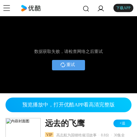
下载APP
数据获取失败，请检查网络之后重试
重试
预览播放中，打开优酷APP看高清完整版
远去的飞鹰
+追
.
.
VIP
高志航为国牺牲催泪故事
8.8分
30集全