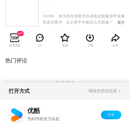
1929年，身为东北军航空兵的高志航被张学良将
军派往黑河，从土匪手中换回几天前被击落的日
展开
军飞机。高志航出色地完成了任务，并在黑河邂
逅了俄罗斯美女葛莉儿，葛莉儿被这个有留法背
景的中国飞行员深深吸引，不顾一切地跟他来到
超清画质
收藏
下载
分享
161
了沈阳。九一八事变后，高志航主动请缨抗日，
张学良虽然自己深陷不抵抗的涡流中，但还是举
荐高志航加盟国军，入驻杭州笕桥机场。由于空
热门评论
军有禁令，不允许飞行员有外国配偶，葛莉儿和
高志航只能选择了离婚，葛莉儿回到高志航的通
化老家，从此乱世烽火，天各一方。上海淞沪战
事爆发，国军十九路军等奋勇抵抗来犯日军，高
暂无评论
志航的飞鹰航空队奉命升空，迎战日机。淞沪空
打开方式
继续使用浏览器
战，震动全球，中国空军以弱胜强，重创日本空
军，创造了世界空战史上的一个奇迹，高志航及
Copyright©
2026
优酷 youku.com
版权所有
飞鹰队成为了国民英雄。
优酷
京ICP备06050721号-1
打开
为好内容全力以赴