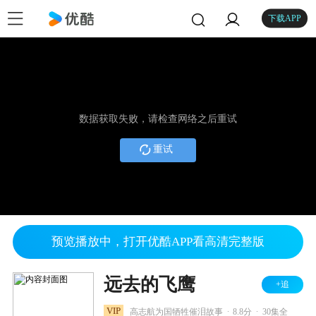
下载APP
数据获取失败，请检查网络之后重试
重试
预览播放中，打开优酷APP看高清完整版
远去的飞鹰
+追
.
.
VIP
高志航为国牺牲催泪故事
8.8分
30集全