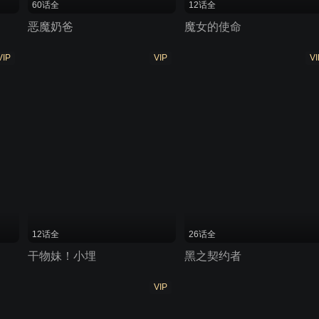
60话全
12话全
恶魔奶爸
魔女的使命
VIP
VIP
VI
12话全
26话全
干物妹！小埋
黑之契约者
VIP