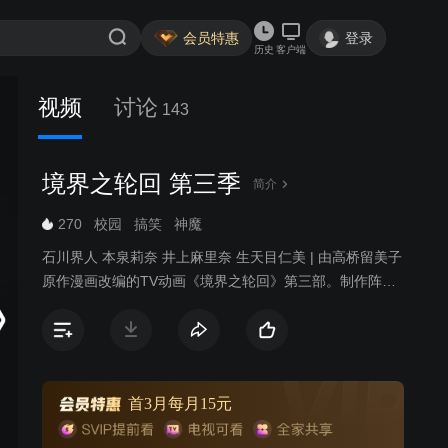
会员特惠
登录
历史
客户端
视频
讨论
143
境界之轮回 第三季
简介
270
校园
搞笑
神魔
石川界人 本泉莉奈 井上麻里奈 生天目仁美 | 由高桥留美子
原作漫画改编的TV动画《境界之轮回》第三部。制作阵容
和声优基本不变，继续讲述真宫樱和六道轮回一起引导幽
灵至轮回之轮的轻松生活。
首3月每月15元