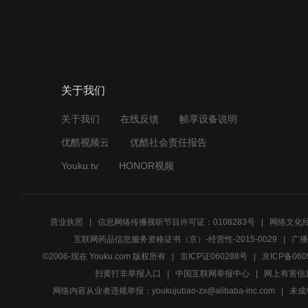
关于我们
关于我们
在线反馈
帧享设备说明
优酷视频云
优酷社会责任报告
Youku.tv
HONOR视频
营业执照
信息网络传播视听节目许可证：0108283号
网络文化经
互联网药品信息服务资格证书（京）-经营性-2015-0029
广播
©2006-现在 Youku.com 版权所有
京ICP证060288号
京ICP备060
扫黄打非举报入口
中国互联网举报中心
网上有害信
网络内容从业者违规举报：youkujubao-zx@alibaba-inc.com
未成年