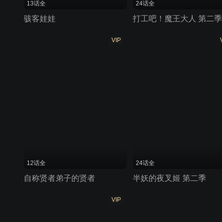
13话全
24话全
骇客娃娃
打工吧！魔王大人 第二季
VIP
12话全
24话全
自称贤者弟子的贤者
半妖的夜叉姬 第二季
VIP