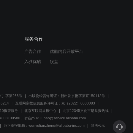
服务合作
广告合作
优酷内容开放平台
入驻优酷
娱盘
）字第266号
出版物经营许可证：新出发京批字第直150118号
6214
互联网宗教信息服务许可证：京（2022）0000083
10报警服务
北京互联网举报中心
北京12345文化市场举报热线
00580、邮箱youkujubao@service.alibaba.com
廉正举报邮箱：wenyulianzheng@alibaba-inc.com
算法公示