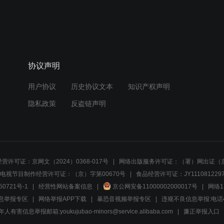
协议声明
用户协议
历史协议文本
知识产权声明
隐私政策
反盗链声明
营许可证：京网文（2024）0368-017号
网络出版服务许可证：（署）网出证（京
电视节目制作经营许可证：（京）字第00670号
食品经营许可证：JY1110812297
50721号-1
经营性网站备案信息
京公网安备11000002000017号
网络1
息举报专区
网络举报APP下载
暴恐音视频举报专区
违规不良信息举报:电话40081
人有害信息举报邮箱:youkujubao-minors@service.alibaba.com
廉正举报入口