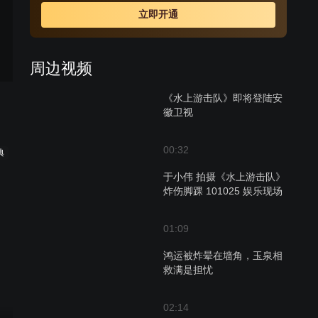
立即开通
周边视频
《水上游击队》即将登陆安
徽卫视
00:32
典
于小伟 拍摄《水上游击队》
炸伤脚踝 101025 娱乐现场
01:09
鸿运被炸晕在墙角，玉泉相
救满是担忧
02:14