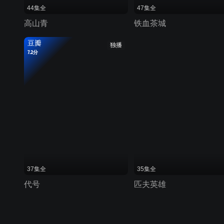
44集全
47集全
高山青
铁血茶城
豆瓣
独播
7.2分
37集全
35集全
代号
匹夫英雄