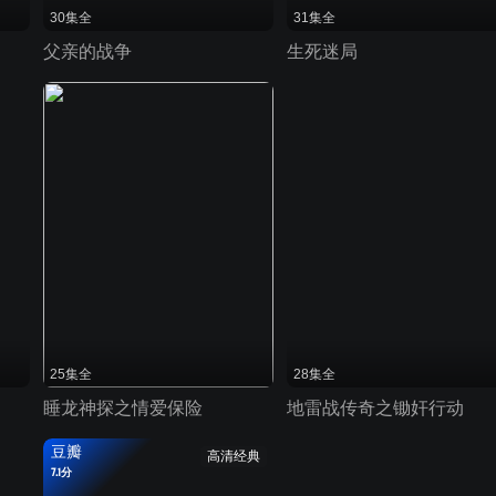
30集全
31集全
父亲的战争
生死迷局
25集全
28集全
睡龙神探之情爱保险
地雷战传奇之锄奸行动
豆瓣
高清经典
7.1分