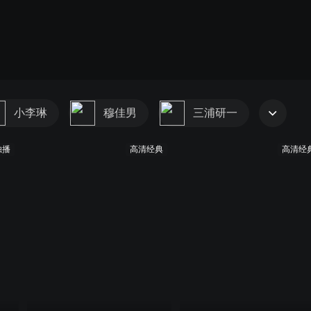
小李琳
穆佳男
三浦研一
独播
高清经典
高清经