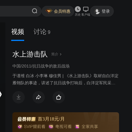
会员特惠
登录
历史
客户端
视频
讨论
9
水上游击队
简介
中国/2011/抗日战争的敌后战场
于谨维 白冰 小李琳 穆佳男 | 《水上游击队》取材自白洋淀
雁翎队的事迹，讲述了抗日战争打响后，白洋淀军民采用
游击战抗击日寇的故事。
首3月18元/月