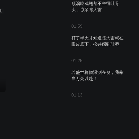
顺溜吃鸡翅都不舍得吐骨
头，惊呆陈大雷
典
01:59
打了半天才知道陈大雷就在
眼皮底下，松井感到耻辱
01:25
若盛世将倾深渊在侧，我辈
当万死以赴！
01:13
翰林动之以情晓之以理劝说
顺溜，谁料竟毫无作用
02:58