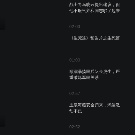
战士向马晓云提出建议，但
他不服气并和同志吵了起来
02:03
《生死连》预告片之生死篇
01:00
顺溜暴揍民兵队长虎生，严
重破坏军民关系
02:57
玉泉海薇安全归来，鸿运激
动不已
02:52