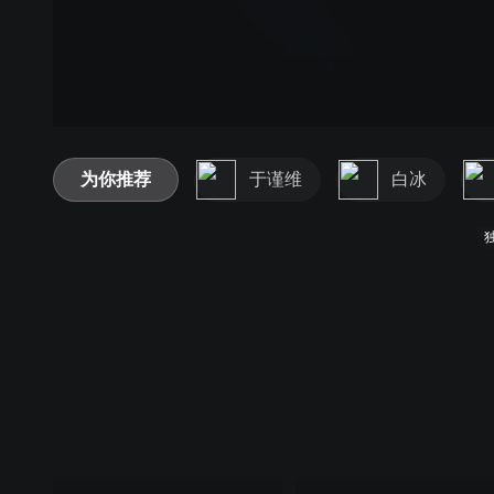
为你推荐
于谨维
白冰