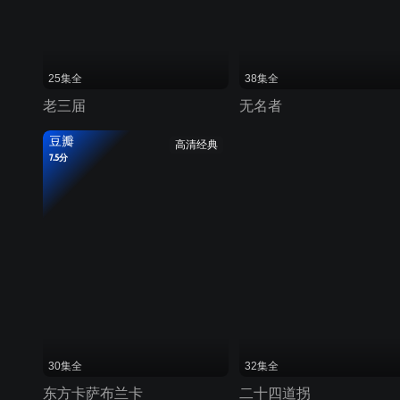
25集全
38集全
老三届
无名者
豆瓣
高清经典
7.5分
30集全
32集全
东方卡萨布兰卡
二十四道拐