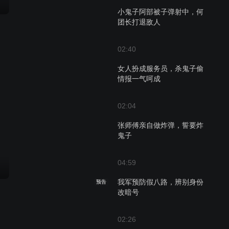
小鬼子阿部被子弹射中，何
团长打退敌人
02:40
女人扮成服务员，杀鬼子偷
情报一气呵成
02:04
张师傅亲自做炸弹，誓要炸
鬼子
04:59
我军预防假八路，辨别身份
预告
改暗号
02:26