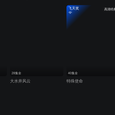
飞天奖
高清经
28集全
40集全
大水井风云
特殊使命