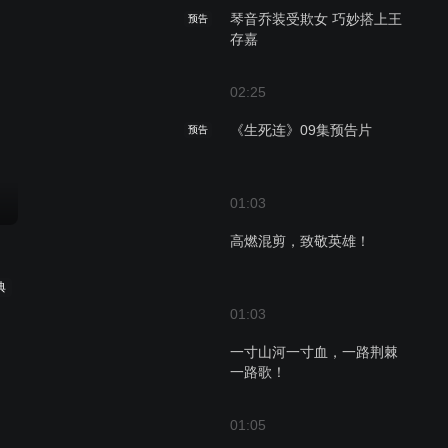
琴音乔装受欺女 巧妙搭上王
预告
存嘉
02:25
《生死连》09集预告片
预告
01:03
高燃混剪，致敬英雄！
典
01:03
一寸山河一寸血，一路荆棘
一路歌！
01:05