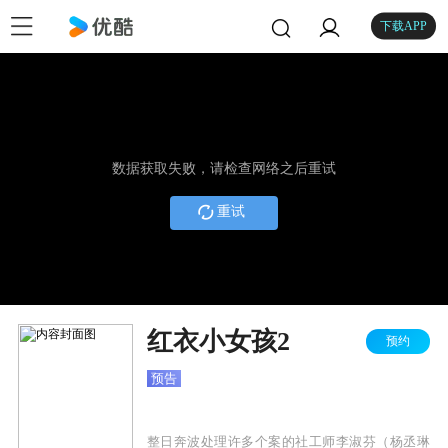
下载APP
数据获取失败，请检查网络之后重试
重试
红衣小女孩2
预约
预告
整日奔波处理许多个案的社工师李淑芬（杨丞琳