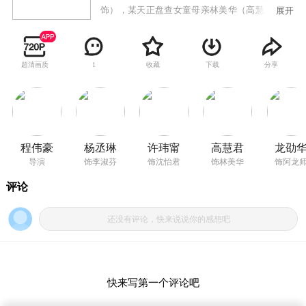
饰），某天正盘查女童母亲林美华（高慧君 饰）
展开
时，突然接到女儿雅婷下午失踪于校园的消息，
心急如焚的淑芬查看学校监视器后，竟发现雅婷
跟着一名穿着红衣、身影诡异的小女孩离去，这
超清画质
收藏
下载
分享
1
个小女孩是谁？她们要去哪里？循着线索，淑芬
随着救难队在山区的废弃医院发现疑似雅婷的踪
影，但找回的却是失踪已久的广播主持人沈怡君
（许玮宁 饰）。无计可施的淑芬只好先将精神不
稳定的怡君带回家，希望能从中问到女儿的下
落，没想到带回家的可能不只是怡君。
程伟豪
杨丞琳
许玮甯
高慧君
龙劭
导演
饰李淑芬
饰沈怡君
饰林美华
饰阿龙