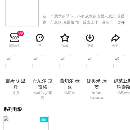
在一个飘雪的季节，小有成就的出版人威尔·艾藤
森（丹尼尔·克雷格 饰）辞去工作，带着妻子莉比
展开
（蕾切尔·薇姿 饰）和一双可爱的女儿离开喧嚣的
纽约市，来到安静的新英格兰镇展开新的生活。
新的环境，新的磨合，表情冷淡甚至露着敌意目
超清画质
收藏
下载
分享
56
光的邻居，化着浓重哥特妆容不请自来的小青
年，都令维尔的的幸福显得那么脆弱不堪。与此
同时，女儿们似乎也受到神秘诡异的事物所侵
扰。随着奇怪的事情不断涌现，艾藤森夫妇渐渐
察觉他们的房子当年曾经发生过凶杀案。 威
尔偷偷对房子的过去展开调查，而这个平凡的四
吉姆·谢里
丹尼尔·克
蕾切尔·薇
娜奥米·沃
伊莱亚斯
口之家好像也成了他人锁定的目标……
丹
雷格
兹
茨
科泰
导演
饰威尔·艾藤
饰莉比
饰Ann
饰Boyce
Patterson
森
系列电影
预告