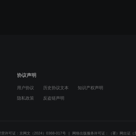
协议声明
用户协议
历史协议文本
知识产权声明
隐私政策
反盗链声明
营许可证：京网文（2024）0368-017号
网络出版服务许可证：（署）网出证（京