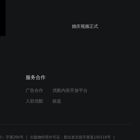
婚庆视频正式
婚庆
服务合作
广告合作
优酷内容开放平台
JellyCam Demo
入驻优酷
娱盘
Pokki
）字第266号
出版物经营许可证：新出发京批字第直150118号