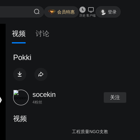
会员特惠
登录
历史
客户端
视频
讨论
Pokki
socekin
关注
4粉丝
视频
工程质量NGO支教