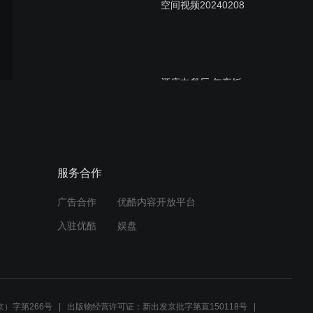
空间视频20240208
酒店中餐厅 年夜饭
_20240123
20240108_多彩朝林人
服务合作
广告合作
优酷内容开放平台
入驻优酷
娱盘
20240115_徐士强
）字第266号
出版物经营许可证：新出发京批字第直150118号