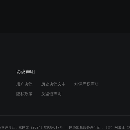
协议声明
用户协议
历史协议文本
知识产权声明
隐私政策
反盗链声明
营许可证：京网文（2024）0368-017号
网络出版服务许可证：（署）网出证（京