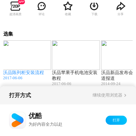
超清画质
评论
收藏
下载
分享
选集
3
10:14
14:17
沃品陈列柜安装流程
沃品苹果手机电池安装
沃品新品发布会-
2017-06-06
教程
道报道
2017-06-06
2014-09-24
打开方式
继续使用浏览器
Copyright©
2026
优酷 youku.com
版权所有
京ICP备06050721号-1
优酷
打开
为好内容全力以赴