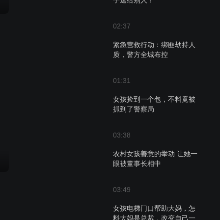
子送给别人！
02:37
紧急营救行动：绑匪劫持人
质，警方全城布控
01:31
女孩捡到一个包，不料竟被
抓到了警察局
03:38
农村女孩善意的举动 让她一
眼被董事长相中
03:49
女孩电梯门口帮助大妈，怎
料大妈是总裁，改变自己一