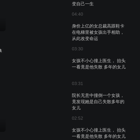
变自己一生
04:40
身价上亿的女总裁高跟鞋卡
在电梯里被女孩出手相助，
从此改变命运
03:30
典
女孩不小心撞上医生， 抬头
一看竟是他失散 多年的女儿
03:31
院长无意中撞倒一个女孩，
竟发现她是自己失散多年的
女儿
02:52
女孩不小心撞上医生， 抬头
一看竟是他失散 多年的女儿