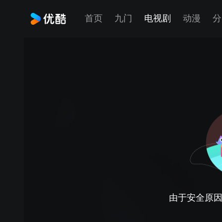
首页
九门
电视剧
动漫
分
由于安全原