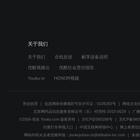
关于我们
关于我们
在线反馈
帧享设备说明
优酷视频云
优酷社会责任报告
Youku.tv
HONOR视频
营业执照
信息网络传播视听节目许可证：0108283号
网络文化经
互联网药品信息服务资格证书（京）-经营性-2015-0029
广播
©2006-现在 Youku.com 版权所有
京ICP证060288号
京ICP备060
扫黄打非举报入口
中国互联网举报中心
网上有害信
网络内容从业者违规举报：youkujubao-zx@alibaba-inc.com
未成年