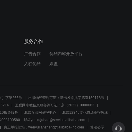
03:31
女儿把荨麻疹传染给了怀有
身孕的妈妈，男人气的直接
动手打人
服务合作
02:55
广告合作
优酷内容开放平台
无能的男人生不出儿子，却
把女儿当成扫把星，狠心抛
入驻优酷
娱盘
弃
02:27
男人看老婆生了个女儿，男
人嘴都气歪了，没想到生了
）字第266号
出版物经营许可证：新出发京批字第直150118号
个双胞胎
6214
互联网宗教信息服务许可证：京（2022）0000083
02:16
10报警服务
北京互联网举报中心
北京12345文化市场举报热线
00580、邮箱youkujubao@service.alibaba.com
丈夫得了癌症，可女儿却不
愿接受这个凶狠的父亲
廉正举报邮箱：wenyulianzheng@alibaba-inc.com
算法公示