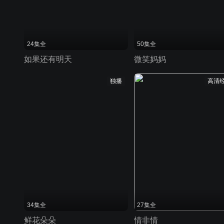
24集全
50集全
如果还有明天
微笑妈妈
独播
高清
34集全
27集全
鲜花朵朵
情非情