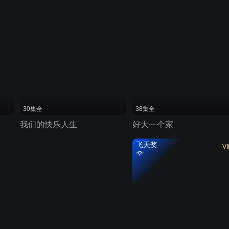
30集全
38集全
我们的快乐人生
好大一个家
飞天奖
VI