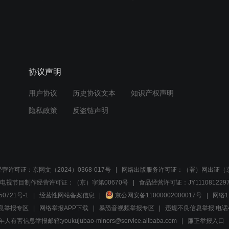
协议声明
用户协议
历史协议文本
知识产权声明
隐私政策
反盗链声明
营许可证：京网文（2024）0368-017号
网络出版服务许可证：（署）网出证（京
电视节目制作经营许可证：（京）字第00670号
食品经营许可证：JY1110812297
50721号-1
经营性网站备案信息
京公网安备11000002000017号
网络1
息举报专区
网络举报APP下载
暴恐音视频举报专区
违规不良信息举报:电话40081
人有害信息举报邮箱:youkujubao-minors@service.alibaba.com
廉正举报入口