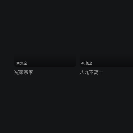
30集全
40集全
冤家亲家
八九不离十