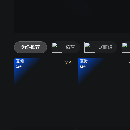
为你推荐
茹萍
赵丽娟
豆瓣
豆瓣
VIP
7.6分
7.3分