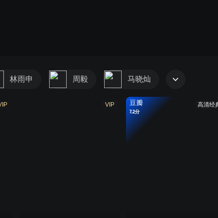
林雨申
周毅
马晓灿
豆瓣
VIP
VIP
高清经
7.2分