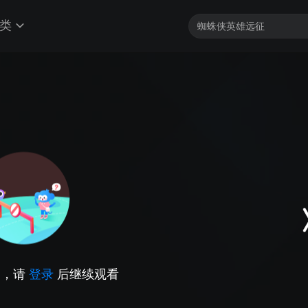
类
因，请
登录
后继续观看