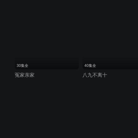
30集全
40集全
冤家亲家
八九不离十