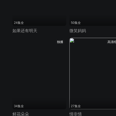
24集全
50集全
如果还有明天
微笑妈妈
独播
高清
34集全
27集全
鲜花朵朵
情非情