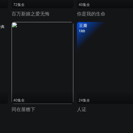
72集全
40集全
百万新娘之爱无悔
你是我的生命
豆瓣
经典
7.3分
40集全
24集全
同在屋檐下
人证