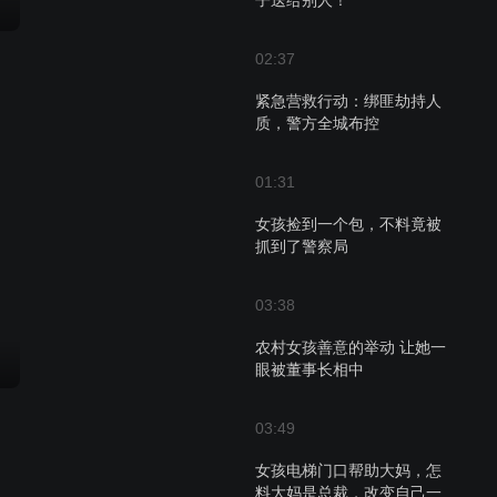
子送给别人！
02:37
紧急营救行动：绑匪劫持人
质，警方全城布控
01:31
女孩捡到一个包，不料竟被
抓到了警察局
03:38
农村女孩善意的举动 让她一
眼被董事长相中
03:49
女孩电梯门口帮助大妈，怎
料大妈是总裁，改变自己一