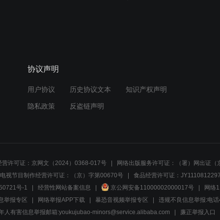
协议声明
用户协议
历史协议文本
知识产权声明
隐私政策
反盗链声明
营许可证：京网文（2024）0368-017号
网络出版服务许可证：（署）网出证（京
电视节目制作经营许可证：（京）字第00670号
食品经营许可证：JY1110812297
50721号-1
经营性网站备案信息
京公网安备11000002000017号
网络1
息举报专区
网络举报APP下载
暴恐音视频举报专区
违规不良信息举报:电话40081
人有害信息举报邮箱:youkujubao-minors@service.alibaba.com
廉正举报入口