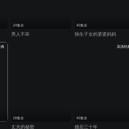
24集全
40集全
男人不坏
独生子女的婆婆妈妈
经典
高清经
28集全
40集全
丈夫的秘密
婚后三十年