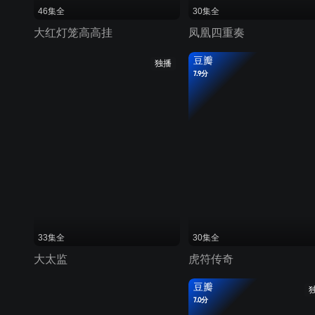
46集全
30集全
大红灯笼高高挂
凤凰四重奏
豆瓣
独播
7.9分
33集全
30集全
大太监
虎符传奇
豆瓣
7.0分