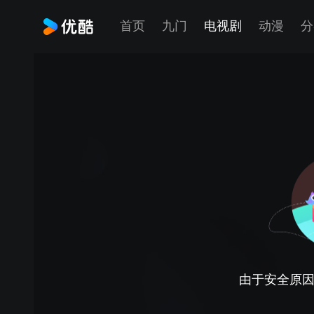
首页
九门
电视剧
动漫
分
由于安全原