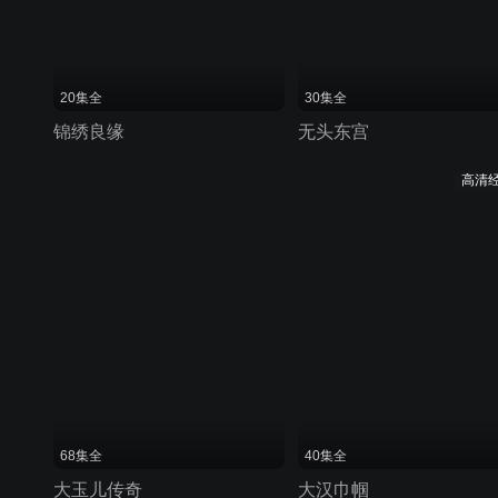
20集全
30集全
锦绣良缘
无头东宫
高清
68集全
40集全
大玉儿传奇
大汉巾帼