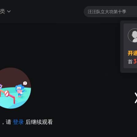
类
3
首
因，请
登录
后继续观看