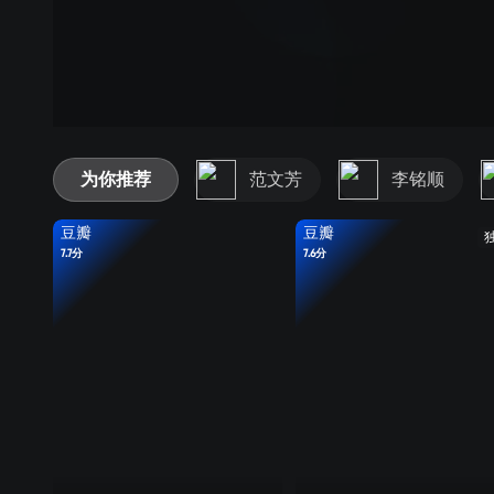
为你推荐
范文芳
李铭顺
豆瓣
豆瓣
7.7分
7.6分