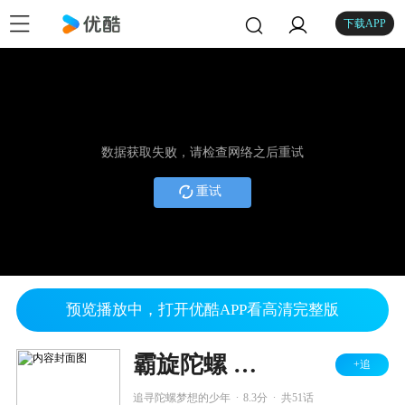
下载APP
数据获取失败，请检查网络之后重试
重试
预览播放中，打开优酷APP看高清完整版
霸旋陀螺 爆刃战神
+追
.
.
追寻陀螺梦想的少年
8.3分
共51话