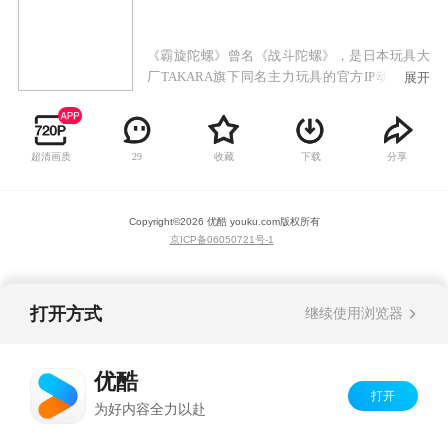
《霸旋陀螺》曾名《战斗陀螺》，是日本玩具大
厂TAKARA旗下同名主力玩具的官方IP动画，早
展开
年风靡我国东南沿海和港澳台地区，时至今日依
然拥有大批大龄死忠玩家，拥有稳定的受众。作
为TAKARA一贯的年货动画，该系列依旧保持了
超清画质
收藏
下载
分享
29
精良的制作水准，令人热血沸腾。去年开始沉寂
多年的陀螺全系列动画再次全力抢滩登录各大网
站，或可期待再次引爆陀螺热潮。
Copyright©
2026
优酷 youku.com
版权所有
京ICP备06050721号-1
打开方式
继续使用浏览器
优酷
打开
为好内容全力以赴