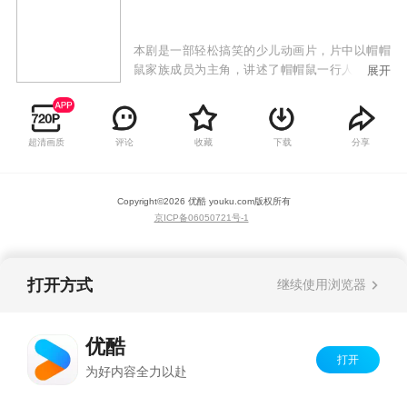
本剧是一部轻松搞笑的少儿动画片，片中以帽帽
鼠家族成员为主角，讲述了帽帽鼠一行人的冒险
展开
故事，在整个故事曲线中，帽帽鼠及其伙伴与各
大反派斗智斗勇，克服困难，始终向着一个目标
前进。在故事主角身上，我们可以感受到更多孩
超清画质
评论
收藏
下载
分享
子所特有的天真、浪漫，充分展现了伙伴之间的
友情、勇敢与机智。
Copyright©
2026
优酷 youku.com
版权所有
京ICP备06050721号-1
打开方式
继续使用浏览器
优酷
打开
为好内容全力以赴