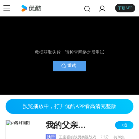
下载APP
数据获取失败，请检查网络之后重试
重试
预览播放中，打开优酷APP看高清完整版
我的父亲是板凳
+追
.
.
预告
王宝强挑战另类谍战戏
7.5分
共36集