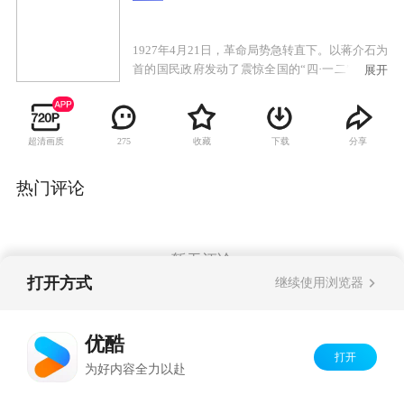
1927年4月21日，革命局势急转直下。以蒋介石为
首的国民政府发动了震惊全国的“四·一二”反革命
展开
政变，对共产党人进行了血腥的围剿和屠杀。举
国上下风声鹤唳，十里洋场更是哀鸿遍野。在这
起事件中，一个小人物的命运被改变了。他名叫
超清画质
收藏
下载
分享
275
板凳，自幼便成了孤儿，多年来一直为杂技团齐
班主收养。在帮师傅搭救的途中，他遭遇了共产
党人和青帮以及国民党特务的枪战。与他一同遭
热门评论
遇枪战的还有师兄常墩子。常的真实身份是共产
党员，他正带着女孩红儿去和地下党员唐雪梅街
头。常死前将红儿托付给板凳，板凳被迫成为了
女孩的父亲。与此同时，国民党方面积极追查重
暂无评论
要情报“火种”的下落，攸关革命存亡的时刻渐渐
打开方式
继续使用浏览器
到来。
Copyright©
2026
优酷 youku.com
版权所有
优酷
京ICP备06050721号-1
打开
为好内容全力以赴