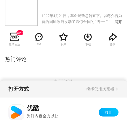
1927年4月21日，革命局势急转直下。以蒋介石为
首的国民政府发动了震惊全国的“四·一二”反革命
展开
政变，对共产党人进行了血腥的围剿和屠杀。举
国上下风声鹤唳，十里洋场更是哀鸿遍野。在这
起事件中，一个小人物的命运被改变了。他名叫
超清画质
收藏
下载
分享
296
板凳，自幼便成了孤儿，多年来一直为杂技团齐
班主收养。在帮师傅搭救的途中，他遭遇了共产
党人和青帮以及国民党特务的枪战。与他一同遭
热门评论
遇枪战的还有师兄常墩子。常的真实身份是共产
党员，他正带着女孩红儿去和地下党员唐雪梅街
头。常死前将红儿托付给板凳，板凳被迫成为了
女孩的父亲。与此同时，国民党方面积极追查重
暂无评论
要情报“火种”的下落，攸关革命存亡的时刻渐渐
打开方式
继续使用浏览器
到来。
Copyright©
2026
优酷 youku.com
版权所有
优酷
京ICP备06050721号-1
打开
为好内容全力以赴