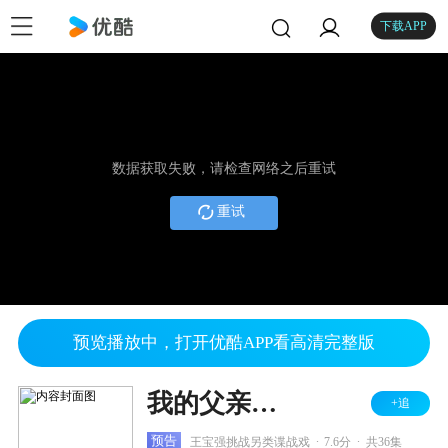
下载APP
数据获取失败，请检查网络之后重试
重试
预览播放中，打开优酷APP看高清完整版
我的父亲是板凳
+追
.
.
预告
王宝强挑战另类谍战戏
7.6分
共36集