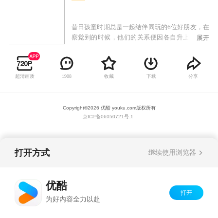
昔日孩童时期总是一起结伴同玩的6位好朋友，在
察觉到的时候，他们的关系便因各自升上了高中
展开
而疏离了。但某一天，虽然各种事物都在变化，
但唯独不变的女主角本间芽衣子却突然出现在已
像隐蔽青年般的主人公宿海仁太面前，虽然芽衣
超清画质
收藏
下载
分享
1908
子说她要让仁太帮她达成愿望，但当仁太也去了
解她的愿望时，却发现她的愿望只是想把昔日要
好的儿时玩伴再次聚集。
Copyright©
2026
优酷 youku.com
版权所有
京ICP备06050721号-1
打开方式
继续使用浏览器
优酷
打开
为好内容全力以赴