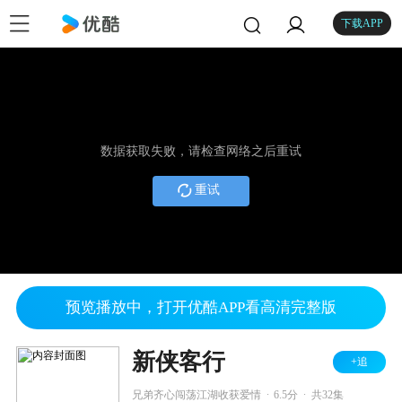
下载APP
数据获取失败，请检查网络之后重试
重试
预览播放中，打开优酷APP看高清完整版
新侠客行
+追
.
.
兄弟齐心闯荡江湖收获爱情
6.5分
共32集