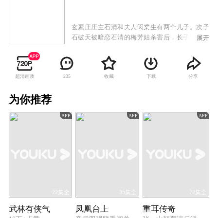
玄素庄庄主石清和夫人闵柔生有两个儿子。次子
石破天被暗恋石清的梅芳姑杀害后，长子石中玉
展开
因为闵柔的过分溺爱而养成无法无天的性格。石
清不得已，只得将石中玉送去凌霄城学艺，一眨
眼已经过去了三年。摩天居士发出的玄铁令再现
超清画质
收藏
下载
分享
235
江湖，传说得到玄铁令的人可以向摩天居士谢烟
客提出一个要求。在追逐玄铁令的过程中，石清
为你推荐
夫妇得知儿子在凌霄城闯下弥天大祸。而此时玄
铁令被一个小乞丐得到，而因此成为了谢烟客的
APP
APP
APP
债权人。石中玉能否逃脱众人的追杀，石破天能
否揭开自己的身世之谜，一时间悬而未解，而这
两个年轻人因为卷入了长乐帮、侠客岛等一系列
的阴谋中身份一再颠倒。最后，石中玉与石破天
兄弟二人齐心协力揭开了侠客岛之谜，击败了贝
海石的阴谋，获得了各自的爱情。
22集全
35集全
72集全
武林有侠气
凤凰台上
重耳传奇