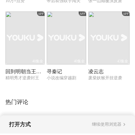
10万+点赞
帝后双强联手闯关
张一山颠覆演反派
APP
APP
APP
40集全
40集全
43集全
回到明朝当王爷之杨凌传
寻秦记
凌云志
精明秀才逆袭封王
小说改编穿越剧
废柴妖猴开挂逆袭
热门评论
打开方式
继续使用浏览器
暂无评论