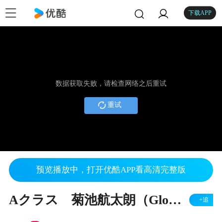
下载APP
数据获取失败，请检查网络之后重试
重试
预览播放中，打开优酷APP看高清完整版
Aクラス 菊池航太朗（Glowing）VS中西由飛（Glowing）
+追