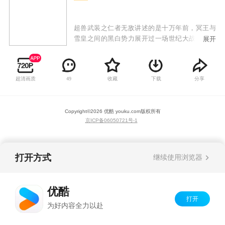
超兽武装之仁者无敌讲述的是十万年前，冥王与
雪皇之间的黑白势力展开过一场世纪大战，却以
展开
双方BOSS各自被封印而结束。而来到今天，伴随
着这短短的相交期，一场末世天劫就要到来了。
在浩瀚宇宙中，一艘来自冥界的黑武士的飞船为
超清画质
收藏
下载
分享
49
了寻找玄冥之匙而穿越时空进入地球世界。
Copyright©
2026
优酷 youku.com
版权所有
京ICP备06050721号-1
打开方式
继续使用浏览器
优酷
打开
为好内容全力以赴