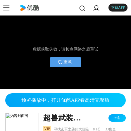
下载APP
数据获取失败，请检查网络之后重试
重试
预览播放中，打开优酷APP看高清完整版
超兽武装之仁者无敌
+追
.
.
VIP
寻找玄冥之匙的大冒险
8.1分
33集全