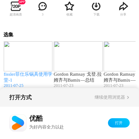
超清画质
收藏
下载
分享
3
选集
8
25:12
01:06
学
fissler菲仕乐锅具使用学
Gordon Ramsay 戈登.拉
Gordon Ramsay
堂-1
姆齐与Bamix—总结
姆齐与Bamix——
2011-07-25
2011-07-23
2011-07-23
打开方式
继续使用浏览器
Copyright©
2026
优酷 youku.com
版权所有
京ICP备06050721号-1
优酷
打开
为好内容全力以赴