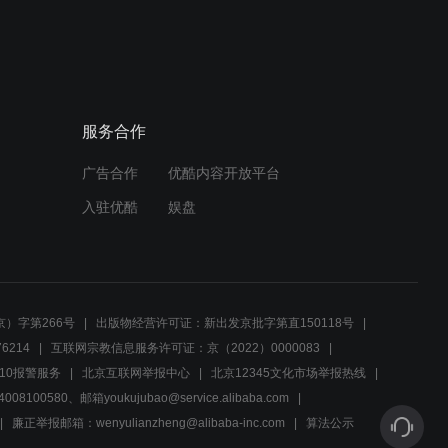
服务合作
广告合作
优酷内容开放平台
入驻优酷
娱盘
）字第266号
出版物经营许可证：新出发京批字第直150118号
6214
互联网宗教信息服务许可证：京（2022）0000083
10报警服务
北京互联网举报中心
北京12345文化市场举报热线
00580、邮箱youkujubao@service.alibaba.com
廉正举报邮箱：wenyulianzheng@alibaba-inc.com
算法公示