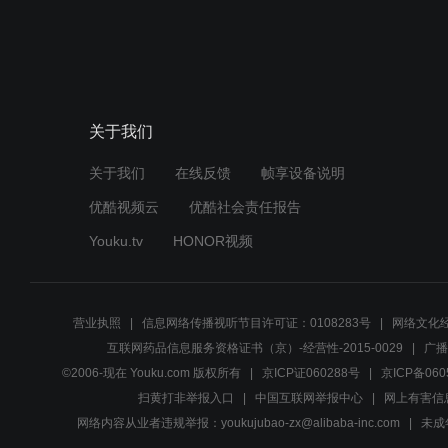
关于我们
关于我们
在线反馈
帧享设备说明
优酷视频云
优酷社会责任报告
Youku.tv
HONOR视频
营业执照
信息网络传播视听节目许可证：0108283号
网络文化经
互联网药品信息服务资格证书（京）-经营性-2015-0029
广播
©2006-现在 Youku.com 版权所有
京ICP证060288号
京ICP备060
扫黄打非举报入口
中国互联网举报中心
网上有害信
网络内容从业者违规举报：youkujubao-zx@alibaba-inc.com
未成年