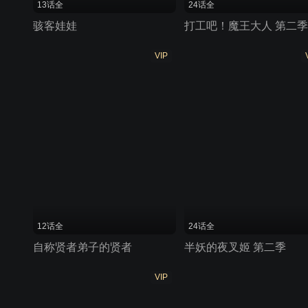
13话全
24话全
骇客娃娃
打工吧！魔王大人 第二季
VIP
12话全
24话全
自称贤者弟子的贤者
半妖的夜叉姬 第二季
VIP