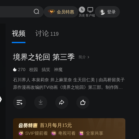
会员特惠
登录
历史
客户端
视频
讨论
119
境界之轮回 第三季
简介
270
校园
搞笑
神魔
石川界人 本泉莉奈 井上麻里奈 生天目仁美 | 由高桥留美子
原作漫画改编的TV动画《境界之轮回》第三部。制作阵容
和声优基本不变，继续讲述真宫樱和六道轮回一起引导幽
灵至轮回之轮的轻松生活。
首3月每月15元