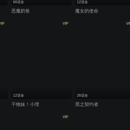
60话全
12话全
恶魔奶爸
魔女的使命
VIP
VIP
VI
12话全
26话全
干物妹！小埋
黑之契约者
VIP