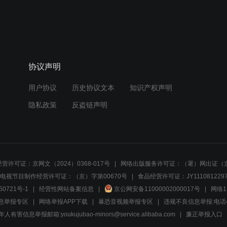
协议声明
用户协议
历史协议文本
知识产权声明
隐私政策
反盗链声明
营许可证：京网文（2024）0368-017号
网络出版服务许可证：（署）网出证（京
电视节目制作经营许可证：（京）字第00670号
食品经营许可证：JY1110812297
50721号-1
经营性网站备案信息
京公网安备11000002000017号
网络1
息举报专区
网络举报APP下载
暴恐音视频举报专区
违规不良信息举报:电话40081
人有害信息举报邮箱:youkujubao-minors@service.alibaba.com
廉正举报入口