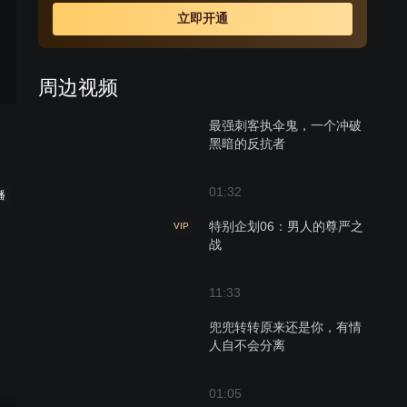
客的债权人。石中玉能否逃脱众人的追杀，石破天能否揭
立即开通
开自己的身世之谜，一时间悬而未解，而这两个年轻人因
为卷入了长乐帮、侠客岛等一系列的阴谋中身份一再颠
倒。最后，石中玉与石破天兄弟二人齐心协力揭开了侠客
周边视频
岛之谜，击败了贝海石的阴谋，获得了各自的爱情。
最强刺客执伞鬼，一个冲破
黑暗的反抗者
01:32
播
特别企划06：男人的尊严之
VIP
战
11:33
兜兜转转原来还是你，有情
人自不会分离
01:05