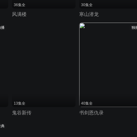
36集全
30集全
风满楼
寒山潜龙
独播
独
13集全
40集全
鬼谷新传
书剑恩仇录
经典