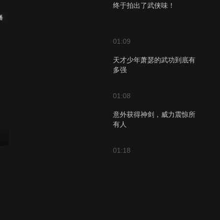
终于拍出了武侠味！
播
01:09
天才少年萧瑟的武功到底有
多强
01:08
意外获得神剑，威力震惊所
有人
01:18
江湖少不了打打杀杀，这就
是它的魅力
01:35