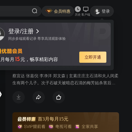
会员特惠
登录
历史
客户端
登录/注册
视频
讨论
174
同步多端观看记录 尊享高清观影体验
新侠客行
简介
立即开通
15
月每月
元，畅享精彩内容
中国/2017/兄弟齐心闯荡江湖收获爱情
蔡宜达 张嘉倪 李净洋 郑文森 | 玄素庄庄主石清和夫人闵柔
生有两个儿子。次子石破天被暗恋石清的梅芳姑杀害后，
长子石中玉因为闵柔的过分溺爱而养成无法无天的性格。
石清不得已，只得将石中玉送去凌霄城学艺，一眨眼已经
过去了三年。摩天居士发出的玄铁令再现江湖，传说得到
玄铁令的人可以向摩天居士谢烟客提出一个要求。在追逐
玄铁令的过程中，石清夫妇得知儿子在凌霄城闯下弥天大
首3月每月15元
祸。而此时玄铁令被一个小乞丐得到，而因此成为了谢烟