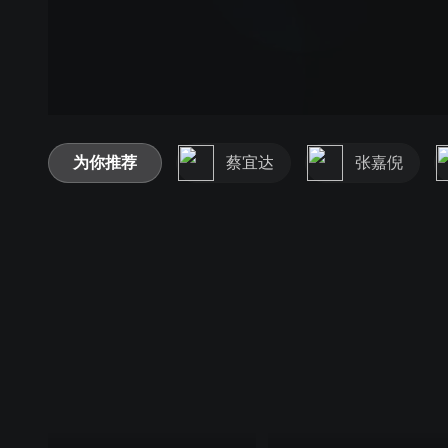
为你推荐
蔡宜达
张嘉倪