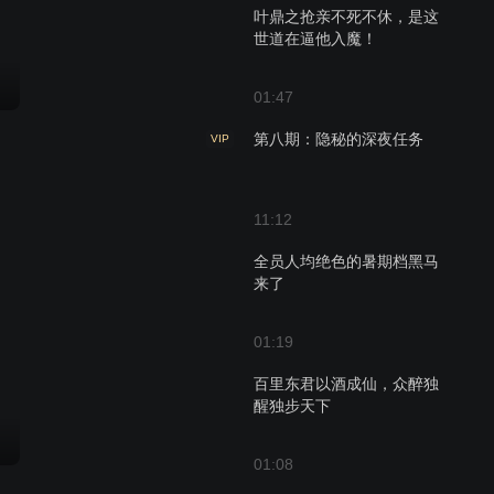
叶鼎之抢亲不死不休，是这
世道在逼他入魔！
01:47
第八期：隐秘的深夜任务
VIP
11:12
全员人均绝色的暑期档黑马
来了
01:19
百里东君以酒成仙，众醉独
醒独步天下
01:08