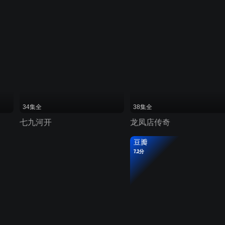
34集全
38集全
七九河开
龙凤店传奇
豆瓣
7.2分