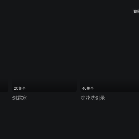
独
20集全
40集全
剑霜寒
浣花洗剑录