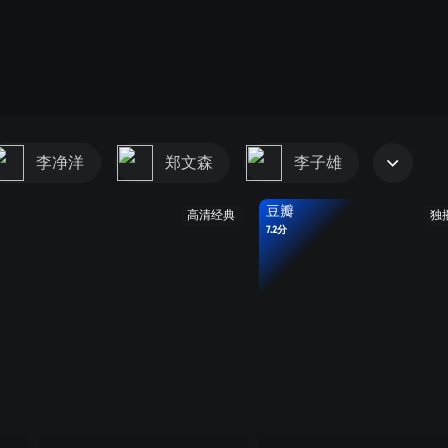
李净洋
郑文森
李子雄
豆瓣
高清经典
独
7.2分