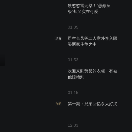
铁憨憨雷无桀！“愚蠢至
极”却又实在可爱
01:05
司空长风等二人意外卷入顾
预告
晏两家斗争之中
01:53
欢迎来到萧瑟的衣柜！有被
他惊艳到
01:15
第十期：兄弟回忆杀太好哭
VIP
12:03