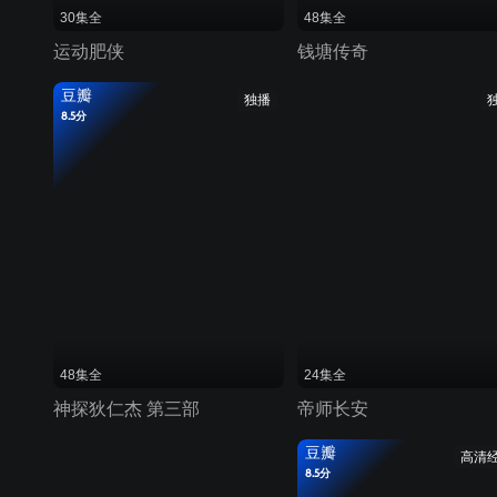
30集全
48集全
运动肥侠
钱塘传奇
豆瓣
独播
8.5分
48集全
24集全
神探狄仁杰 第三部
帝师长安
豆瓣
高清
8.5分