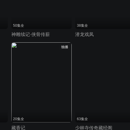
50集全
38集全
神雕续记·侠骨传薪
潜龙戏凤
独播
20集全
63集全
藏香记
少林寺传奇藏经阁