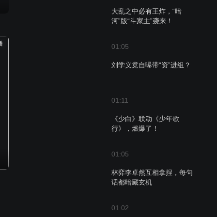
大乱之中必有王炸，“暗
河”版“斗家主”袭来！
播
01:05
刘学义竟自曝带“资”进组？
01:11
《少白》联动《少年歌
行》，燃爆了！
01:05
林弈李卓然互相拿捏，每句
话都暗藏玄机
01:02