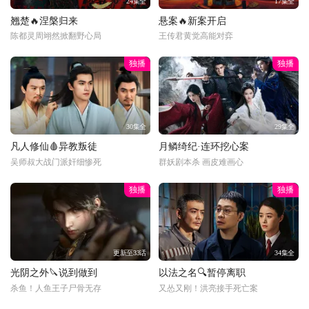
24集全
17集全
翘楚🔥涅槃归来
悬案🔥新案开启
陈都灵周翊然掀翻野心局
王传君黄觉高能对弈
独播
独播
30集全
29集全
凡人修仙🩸异教叛徒
月鳞绮纪·连环挖心案
吴师叔大战门派奸细惨死
群妖剧本杀 画皮难画心
独播
独播
更新至33话
34集全
光阴之外🔪说到做到
以法之名🔍暂停离职
杀鱼！人鱼王子尸骨无存
又怂又刚！洪亮接手死亡案