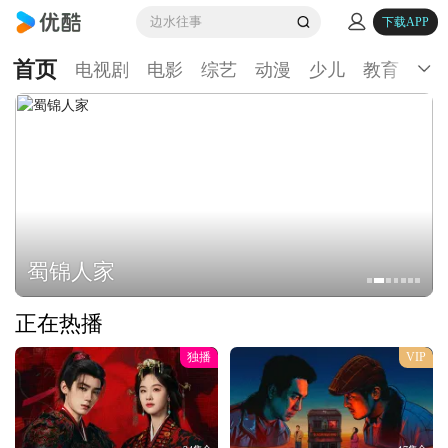
边水往事
下载APP
首页
电视剧
电影
综艺
动漫
少儿
教育
生
蜀锦人家
正在热播
独播
VIP