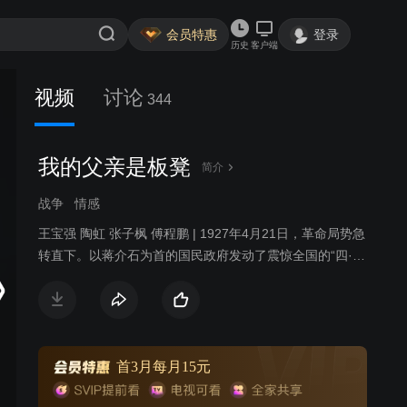
会员特惠
登录
历史
客户端
视频
讨论
344
我的父亲是板凳
简介
战争
情感
王宝强 陶虹 张子枫 傅程鹏 | 1927年4月21日，革命局势急
转直下。以蒋介石为首的国民政府发动了震惊全国的“四·一
二”反革命政变，对共产党人进行了血腥的围剿和屠杀。举
国上下风声鹤唳，十里洋场更是哀鸿遍野。在这起事件
中，一个小人物的命运被改变了。他名叫板凳，自幼便成
了孤儿，多年来一直为杂技团齐班主收养。在帮师傅搭救
的途中，他遭遇了共产党人和青帮以及国民党特务的枪
首3月每月15元
战。与他一同遭遇枪战的还有师兄常墩子。常的真实身份