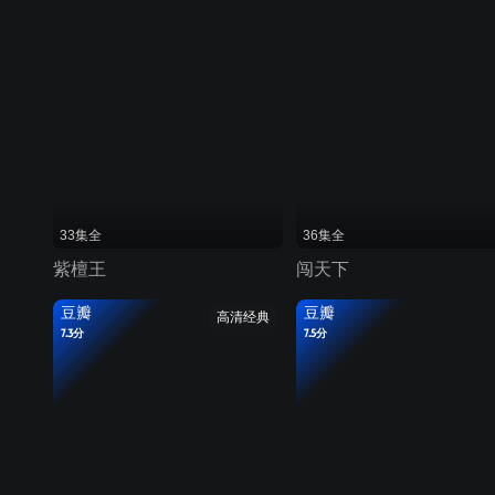
33集全
36集全
紫檀王
闯天下
豆瓣
豆瓣
高清经典
7.3分
7.5分