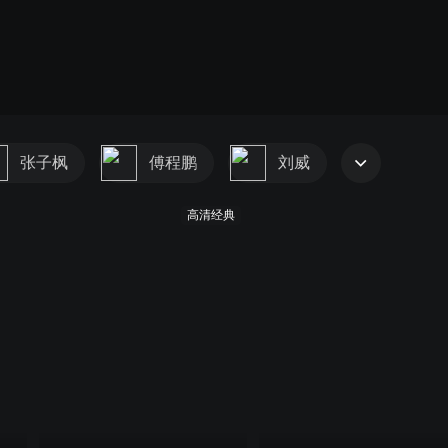
张子枫
傅程鹏
刘威
高清经典