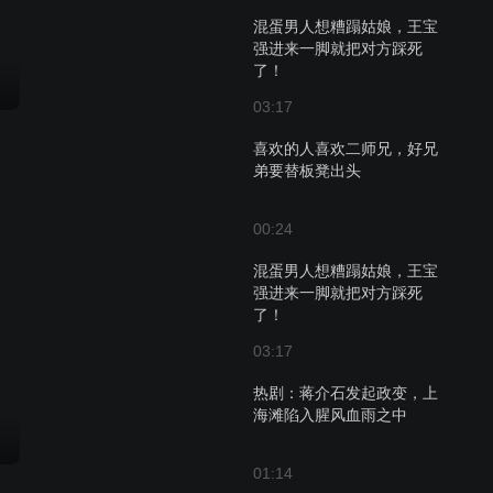
混蛋男人想糟蹋姑娘，王宝
强进来一脚就把对方踩死
了！
03:17
喜欢的人喜欢二师兄，好兄
弟要替板凳出头
00:24
混蛋男人想糟蹋姑娘，王宝
强进来一脚就把对方踩死
了！
03:17
热剧：蒋介石发起政变，上
海滩陷入腥风血雨之中
01:14