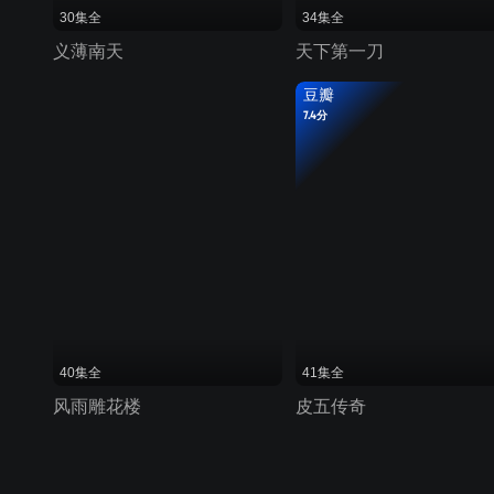
30集全
34集全
义薄南天
天下第一刀
豆瓣
7.4分
40集全
41集全
风雨雕花楼
皮五传奇