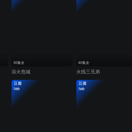
30集全
40集全
浴火危城
火线三兄弟
豆瓣
豆瓣
7.0分
7.6分