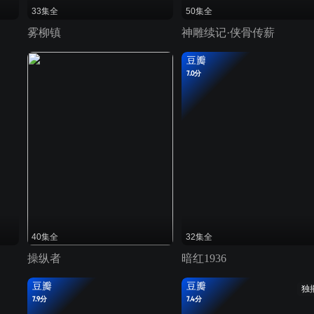
33集全
50集全
雾柳镇
神雕续记·侠骨传薪
豆瓣
7.0分
40集全
32集全
操纵者
暗红1936
豆瓣
豆瓣
独
7.9分
7.4分