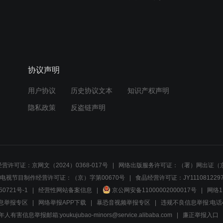
协议声明
用户协议
历史协议文本
知识产权声明
隐私政策
反盗链声明
营许可证：京网文（2024）0368-017号
网络出版服务许可证：（署）网出证（京
电视节目制作经营许可证：（京）字第00670号
食品经营许可证：JY1110812297
50721号-1
经营性网站备案信息
京公网安备11000002000017号
网络1
息举报专区
网络举报APP下载
暴恐音视频举报专区
违规不良信息举报:电话40081
人有害信息举报邮箱:youkujubao-minors@service.alibaba.com
廉正举报入口