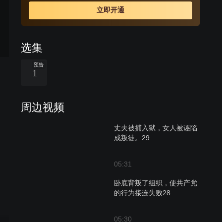
是共产党员，他正带着女孩红儿去和地下党员唐雪梅街
立即开通
头。常死前将红儿托付给板凳，板凳被迫成为了女孩的父
亲。与此同时，国民党方面积极追查重要情报“火种”的下
落，攸关革命存亡的时刻渐渐到来。
选集
预告
1
周边视频
丈夫被捕入狱，女人被诬陷
成叛徒。29
05:31
卧底背叛了组织，使共产党
的行为接连失败28
05:30