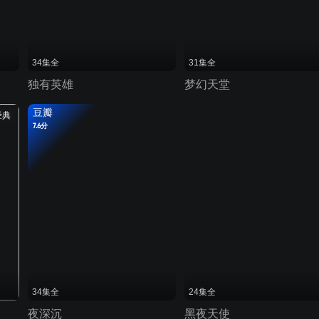
34集全
31集全
独有英雄
梦幻天堂
豆瓣
经典
7.6分
34集全
24集全
夜深沉
黑夜天使