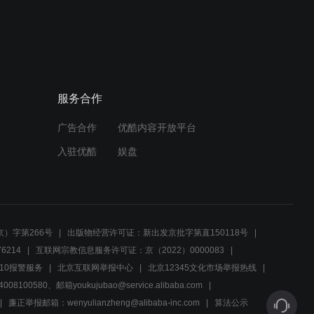
用大王叫我来巡山打开我的
父亲是板凳，毫无违和感，
太逗了!
01:15
我的父亲是板凳：刘院长为
服务合作
救板凳红儿出去，甘愿牺
牲！
广告合作
优酷内容开放平台
02:12
入驻优酷
娱盘
我的父亲是板凳：清风成为
特派员？酷刑审问板凳！
02:42
）字第266号
出版物经营许可证：新出发京批字第直150118号
我的父亲是板凳：特派员试
6214
互联网宗教信息服务许可证：京（2022）0000083
探清风，清风会暴露身份
10报警服务
北京互联网举报中心
北京12345文化市场举报热线
吗？
00580、邮箱youkujubao@service.alibaba.com
03:20
廉正举报邮箱：wenyulianzheng@alibaba-inc.com
算法公示