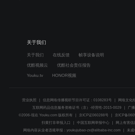
关于我们
关于我们
在线反馈
帧享设备说明
优酷视频云
优酷社会责任报告
Youku.tv
HONOR视频
营业执照
信息网络传播视听节目许可证：0108283号
网络文化经
互联网药品信息服务资格证书（京）-经营性-2015-0029
广播
©2006-现在 Youku.com 版权所有
京ICP证060288号
京ICP备060
扫黄打非举报入口
中国互联网举报中心
网上有害信
网络内容从业者违规举报：youkujubao-zx@alibaba-inc.com
未成年