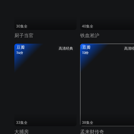
30集全
40集全
厨子当官
铁血淞沪
豆瓣
豆瓣
高清经典
高清
7.4分
7.3分
33集全
38集全
大捕房
孟来财传奇