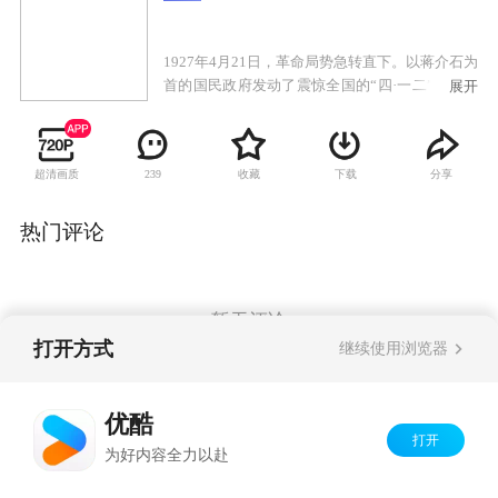
1927年4月21日，革命局势急转直下。以蒋介石为
首的国民政府发动了震惊全国的“四·一二”反革命
展开
政变，对共产党人进行了血腥的围剿和屠杀。举
国上下风声鹤唳，十里洋场更是哀鸿遍野。在这
起事件中，一个小人物的命运被改变了。他名叫
超清画质
收藏
下载
分享
239
板凳，自幼便成了孤儿，多年来一直为杂技团齐
班主收养。在帮师傅搭救的途中，他遭遇了共产
党人和青帮以及国民党特务的枪战。与他一同遭
热门评论
遇枪战的还有师兄常墩子。常的真实身份是共产
党员，他正带着女孩红儿去和地下党员唐雪梅街
头。常死前将红儿托付给板凳，板凳被迫成为了
女孩的父亲。与此同时，国民党方面积极追查重
暂无评论
要情报“火种”的下落，攸关革命存亡的时刻渐渐
打开方式
继续使用浏览器
到来。
Copyright©
2026
优酷 youku.com
版权所有
优酷
京ICP备06050721号-1
打开
为好内容全力以赴