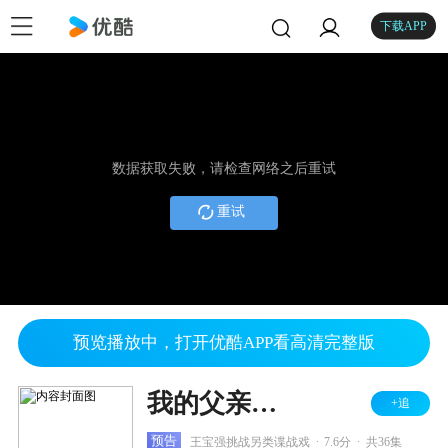
下载APP
数据获取失败，请检查网络之后重试
重试
预览播放中，打开优酷APP看高清完整版
我的父亲是板凳
+追
.
.
预告
王宝强挑战另类谍战戏
7.6分
共36集