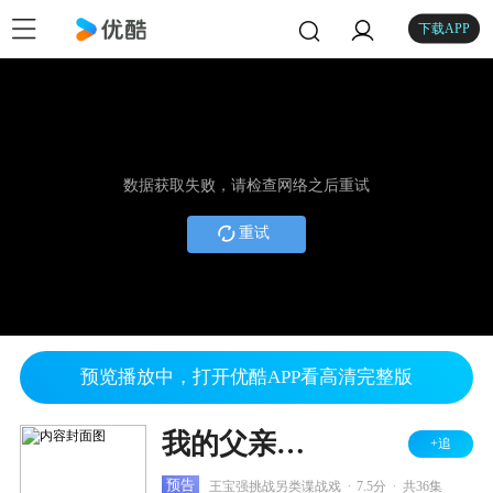
下载APP
数据获取失败，请检查网络之后重试
重试
预览播放中，打开优酷APP看高清完整版
我的父亲是板凳
+追
.
.
预告
王宝强挑战另类谍战戏
7.5分
共36集