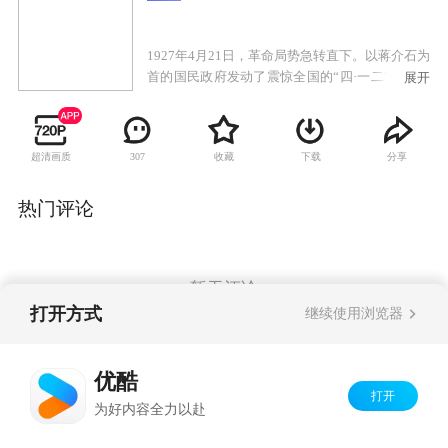
1927年4月21日，革命局势急转直下。以蒋介石为
首的国民政府发动了震惊全国的“四·一二”反革命
展开
政变，对共产党人进行了血腥的围剿和屠杀。举
国上下风声鹤唳，十里洋场更是哀鸿遍野。在这
起事件中，一个小人物的命运被改变了。他名叫
超清画质
收藏
下载
分享
307
板凳，自幼便成了孤儿，多年来一直为杂技团齐
班主收养。在帮师傅搭救的途中，他遭遇了共产
党人和青帮以及国民党特务的枪战。与他一同遭
热门评论
遇枪战的还有师兄常墩子。常的真实身份是共产
党员，他正带着女孩红儿去和地下党员唐雪梅街
头。常死前将红儿托付给板凳，板凳被迫成为了
女孩的父亲。与此同时，国民党方面积极追查重
暂无评论
要情报“火种”的下落，攸关革命存亡的时刻渐渐
打开方式
继续使用浏览器
到来。
Copyright©
2026
优酷 youku.com
版权所有
优酷
京ICP备06050721号-1
打开
为好内容全力以赴