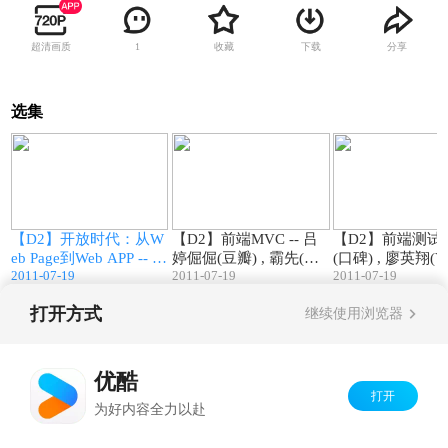
超清画质
收藏
下载
分享
1
选集
6
63:04
145:12
【D2】开放时代：从W
【D2】前端MVC -- 吕
【D2】前端测试 -
札
eb Page到Web APP -- 周
婷倔倔(豆瓣) , 霸先(淘
(口碑) , 廖英翔(Ya
2011-07-19
2011-07-19
2011-07-19
)
志超(腾讯)
宝网) , 杨扬(豆瓣)
, 陈成(淘宝)
打开方式
继续使用浏览器
Copyright©
2026
优酷 youku.com
版权所有
京ICP备06050721号-1
优酷
打开
为好内容全力以赴