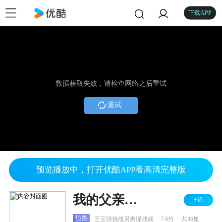
下载APP
数据获取失败，请检查网络之后重试
重试
预览播放中，打开优酷APP看高清完整版
我的父亲是板凳
+追
.
.
预告
王宝强挑战另类谍战戏
7.6分
共36集