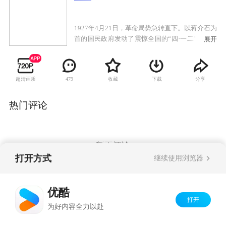
1927年4月21日，革命局势急转直下。以蒋介石为
首的国民政府发动了震惊全国的“四·一二”反革命
展开
政变，对共产党人进行了血腥的围剿和屠杀。举
国上下风声鹤唳，十里洋场更是哀鸿遍野。在这
起事件中，一个小人物的命运被改变了。他名叫
超清画质
收藏
下载
分享
479
板凳，自幼便成了孤儿，多年来一直为杂技团齐
班主收养。在帮师傅搭救的途中，他遭遇了共产
党人和青帮以及国民党特务的枪战。与他一同遭
热门评论
遇枪战的还有师兄常墩子。常的真实身份是共产
党员，他正带着女孩红儿去和地下党员唐雪梅街
头。常死前将红儿托付给板凳，板凳被迫成为了
女孩的父亲。与此同时，国民党方面积极追查重
暂无评论
要情报“火种”的下落，攸关革命存亡的时刻渐渐
打开方式
继续使用浏览器
到来。
Copyright©
2026
优酷 youku.com
版权所有
优酷
京ICP备06050721号-1
打开
为好内容全力以赴