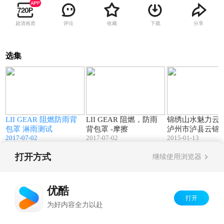
超清画质
评论
收藏
下载
分享
选集
5
00:51
00:42
LII GEAR 阻燃防雨背
LII GEAR 阻燃，防雨
锦绣山水魅力云
包罩 淋雨测试
背包罩 -摩擦
泸州市泸县云锦
2017-07-02
2017-07-02
2015-01-13
打开方式
继续使用浏览器
Copyright©
2026
优酷 youku.com
版权所有
京ICP备06050721号-1
优酷
打开
为好内容全力以赴