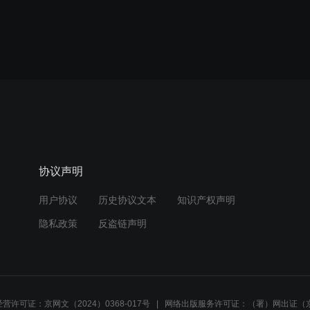
协议声明
用户协议
历史协议文本
知识产权声明
隐私政策
反盗链声明
营许可证：京网文（2024）0368-017号
网络出版服务许可证：（署）网出证（京