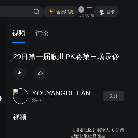
会员特惠
登录
历史
客户端
视频
讨论
29日第一届歌曲PK赛第三场录像
YOUYANGDETIANKONG
关注
2粉丝
视频
【塔塔社区】演绎无限-新跨
越新起航歌舞晚会