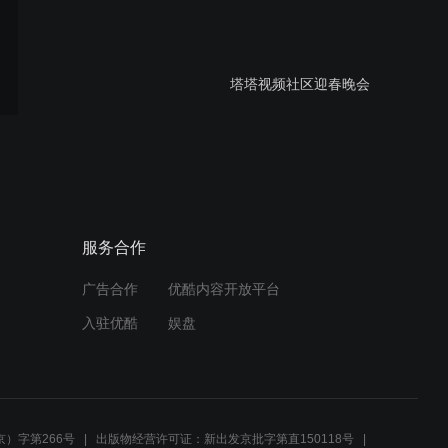
塔塔视频社区迎春晚会
【塔塔社区】真情艺术-天使
姐姐生日庆典联欢晚会
服务合作
广告合作
优酷内容开放平台
【塔塔社区】-心灵迹忆传递
入驻优酷
娱盘
友谊播撒爱心晚会
【塔塔社区】同龄歌韵-浪漫
迎新年文艺晚会
）字第266号
出版物经营许可证：新出发京批字第直150118号