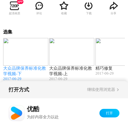
超清画质
评论
收藏
下载
分享
选集
2
21:30
29:55
信
大众品牌保养标准化教
大众品牌保养标准化教
精巧修复
2017-06-29
学视频-下
学视频-上
2017-06-29
2017-06-29
打开方式
继续使用浏览器
Copyright©
2026
优酷 youku.com
版权所有
京ICP备06050721号-1
优酷
打开
为好内容全力以赴