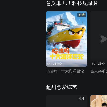
意义非凡！科技纪录片
付费
纪・11期全
纪・1期全
呜哇呜：十大海洋巨轮
当人类消
超甜恋爱综艺
独播