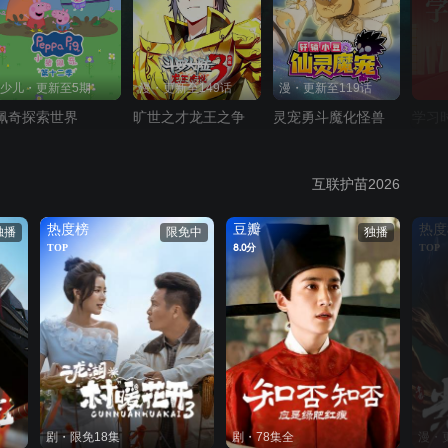
少儿・更新至5期
漫・更新至149话
漫・更新至119话
佩奇探索世界
旷世之才龙王之争
灵宠勇斗魔化怪兽
学习
互联护苗2026
热度榜
豆瓣
热度
独播
限免中
独播
TOP
8.0分
TOP
剧・限免18集
剧・78集全
漫・