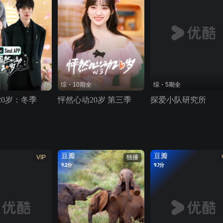
综・10期全
综・5期全
20岁：冬季
怦然心动20岁 第三季
探爱小队研究所
豆瓣
豆瓣
VIP
独播
9.2分
9.7分