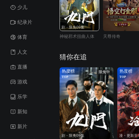
少儿
纪录片
剧・限免09集
神秘邪术扭曲人体
天尊传奇
体育
人文
猜你在追
直播
热度榜
热度榜
限免中
TOP
TOP
游戏
乐学
新知
新片
剧・限免09集
漫・更新至