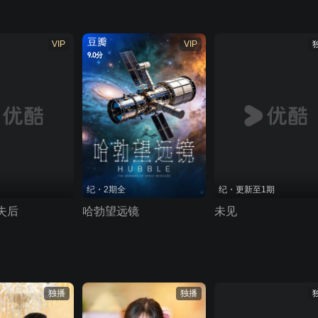
豆瓣
VIP
VIP
9.0分
纪・2期全
纪・更新至1期
失后
哈勃望远镜
未见
独播
独播