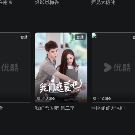
在南京
烽影燃梅香
师兄太稳健
独播
独播
综・12期全
综・10期全
看
我们恋爱吧 第二季
怦怦蹦蹦大课间