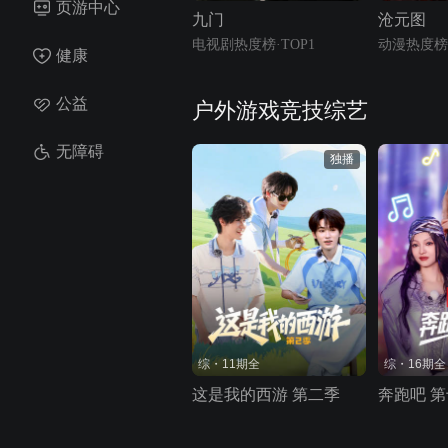
页游中心
九门
沧元图
电视剧热度榜·TOP1
动漫热度榜·
健康
公益
户外游戏竞技综艺
无障碍
独播
综・11期全
综・16期全
这是我的西游 第二季
奔跑吧 