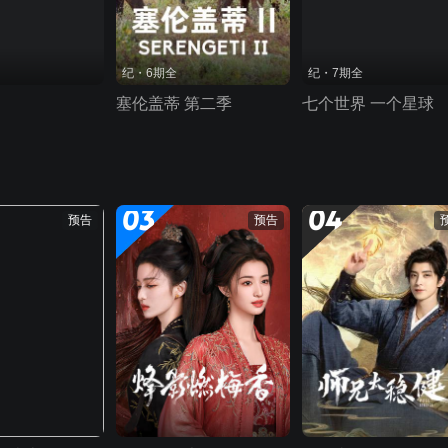
纪・6期全
纪・7期全
塞伦盖蒂 第二季
七个世界 一个星球
03
04
预告
预告