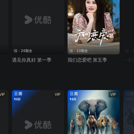
综・24期全
综・10期全
综・
遇见你真好 第一季
我们恋爱吧 第五季
一起
豆瓣
豆瓣
豆瓣
VIP
VIP
VIP
9.5分
9.2分
9.6分