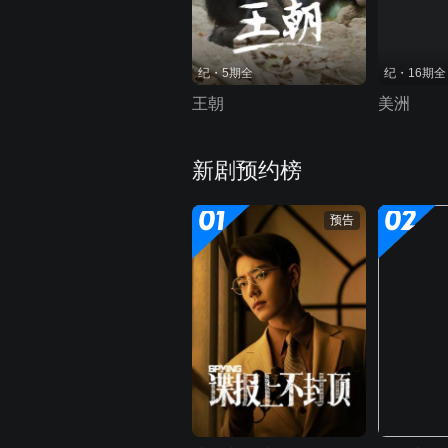
纪・5期全
纪・16期全
王朝
美洲
新剧预约榜
01
02
预告