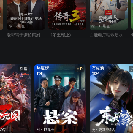
综・7期全
综・16期全
老郭请于谦拍爽剧
《帝王霸业》
白鹿电疗唱歌喷水
热度榜
有更新
独播
VIP
TOP
NEW
89话
剧・17集全
漫・更新至5话