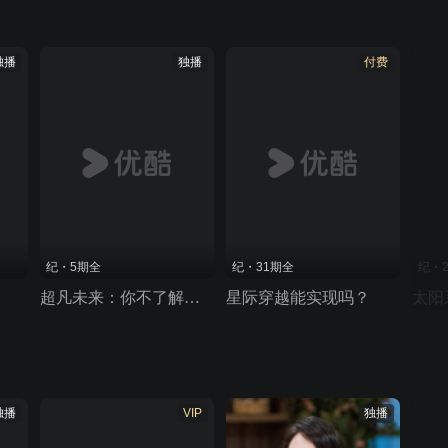
独播
独播
付费
纪・5期全
纪・31期全
纪・
超凡未来：你不了解的中国科学故事
星际穿越能实现吗？
太阳
独播
VIP
独播