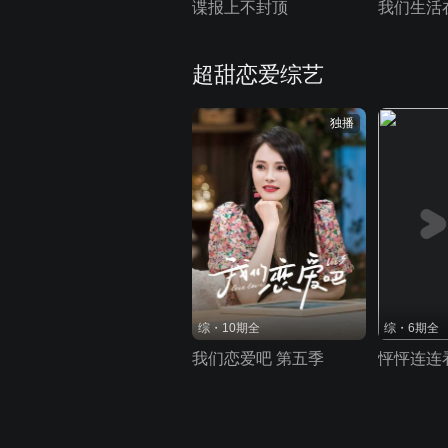
谍报上不封顶
我们生活
超甜恋爱综艺
独播
综・10期全
综・6期全
我们恋爱吧 第五季
怦怦连连