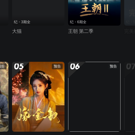
纪・3期全
纪・6期全
纪・
大猫
王朝 第二季
完美
05
06
0
预告
预告
预告