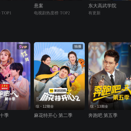
悬案
东大高武学院
TOP1
电视剧热度榜·TOP2
有更新
独播
综・12期全
综・13期全
第十季
麻花特开心 第二季
奔跑吧 第五季