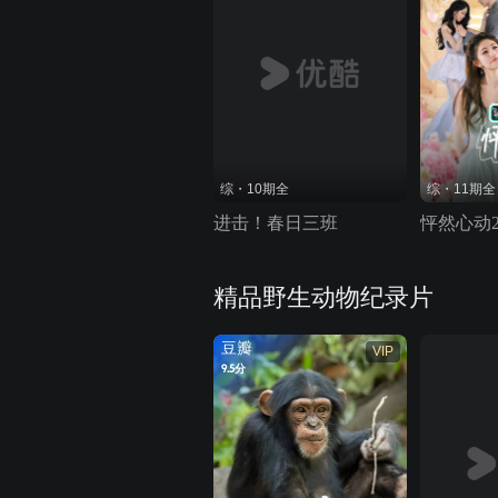
综・10期全
综・11期全
进击！春日三班
怦然心动
精品野生动物纪录片
豆瓣
VIP
9.5分