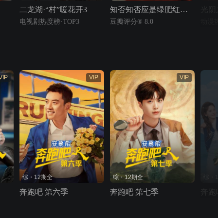
二龙湖·“村”暖花开3
知否知否应是绿肥红瘦 TV版
光阴
电视剧热度榜·TOP3
豆瓣评分® 8.0
动漫热
VIP
VIP
VIP
综・12期全
综・12期全
综・
奔跑吧 第六季
奔跑吧 第七季
奔跑