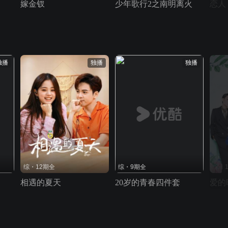
嫁金钗
少年歌行2之南明离火
恋人
独播
独播
独播
综・12期全
综・9期全
综・
相遇的夏天
20岁的青春四件套
爱的