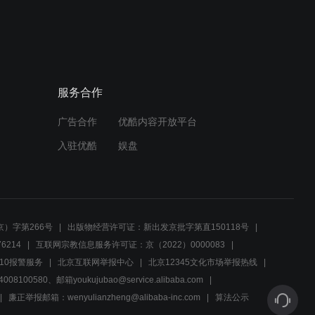
杜王町众人的迪斯科表演
【MMD】
03:48
豆丁仗助和豆丁亿泰
服务合作
【MMD】
广告合作
优酷内容开放平台
01:26
入驻优酷
娱盘
豆丁承太郎和大家的共舞
【MMD】
03:27
）字第266号
出版物经营许可证：新出发京批字第直150118号
豆丁承太郎和DIO爷
6214
互联网宗教信息服务许可证：京（2022）0000083
【MMD】
10报警服务
北京互联网举报中心
北京12345文化市场举报热线
00580、邮箱youkujubao@service.alibaba.com
02:37
廉正举报邮箱：wenyulianzheng@alibaba-inc.com
算法公示