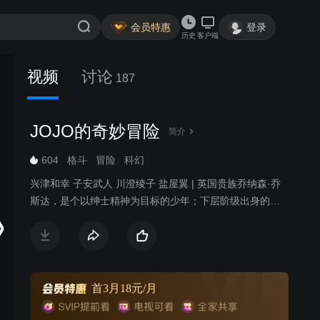
会员特惠
登录
历史
客户端
视频
讨论
187
JOJO的奇妙冒险
简介
604
格斗
冒险
科幻
兴津和幸 子安武人 川澄绫子 盐屋翼 | 英国贵族乔纳森·乔
斯达，是个以绅士精神为目标的少年；下层阶级出身的迪
奥，是企图夺取乔斯达家产，在外佯装好人的俊美男子。
在他被收为养子后，处处迫害乔纳森。乔纳森为了打倒因
意外得到神秘的石鬼面具而变为吸血鬼的DIO，向一名自称
齐贝林的神秘男子学习仙道——波纹气功……
首3月18元/月