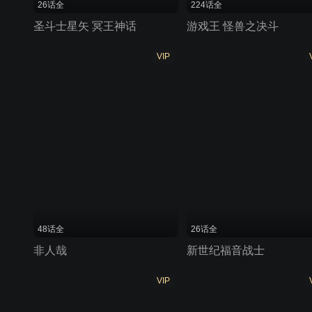
26话全
224话全
圣斗士星矢 冥王神话
游戏王 怪兽之决斗
VIP
48话全
26话全
非人哉
新世纪福音战士
VIP