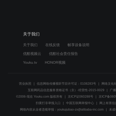
关于我们
关于我们
在线反馈
帧享设备说明
优酷视频云
优酷社会责任报告
Youku.tv
HONOR视频
营业执照
信息网络传播视听节目许可证：0108283号
网络文化经
互联网药品信息服务资格证书（京）-经营性-2015-0029
广播
©2006-现在 Youku.com 版权所有
京ICP证060288号
京ICP备060
扫黄打非举报入口
中国互联网举报中心
网上有害信
网络内容从业者违规举报：youkujubao-zx@alibaba-inc.com
未成年