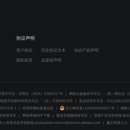
协议声明
用户协议
历史协议文本
知识产权声明
隐私政策
反盗链声明
营许可证：京网文（2024）0368-017号
网络出版服务许可证：（署）网出证（京
电视节目制作经营许可证：（京）字第00670号
食品经营许可证：JY1110812297
50721号-1
经营性网站备案信息
京公网安备11000002000017号
网络1
息举报专区
网络举报APP下载
暴恐音视频举报专区
违规不良信息举报:电话40081
人有害信息举报邮箱:youkujubao-minors@service.alibaba.com
廉正举报入口