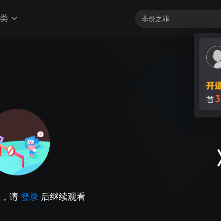
类
3
首
因，请
登录
后继续观看