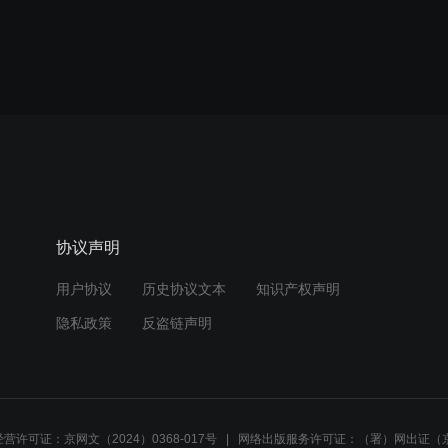
协议声明
用户协议
历史协议文本
知识产权声明
隐私政策
反盗链声明
营许可证：京网文（2024）0368-017号
网络出版服务许可证：（署）网出证（京