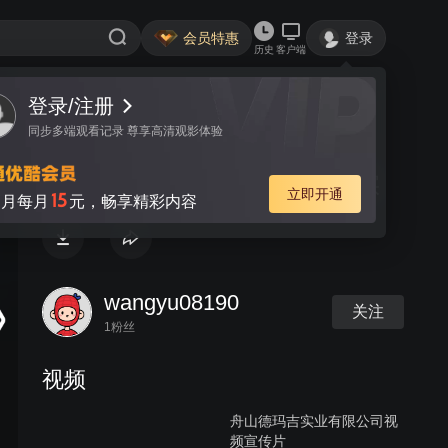
会员特惠
登录
历史
客户端
登录/注册
视频
讨论
同步多端观看记录 尊享高清观影体验
金塘塑机螺杆产业30年发展纪实
立即开通
15
月每月
元，畅享精彩内容
wangyu08190
关注
1粉丝
视频
舟山德玛吉实业有限公司视
频宣传片