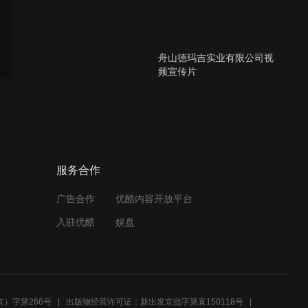
舟山德玛吉实业有限公司视
频宣传片
金塘塑机螺杆产业30年发展
纪实（上）
服务合作
广告合作
优酷内容开放平台
金塘塑机螺杆产业30年发展
入驻优酷
娱盘
纪实（下）
浙江华业塑料机械有限公司
视频宣传片
）字第266号
出版物经营许可证：新出发京批字第直150118号