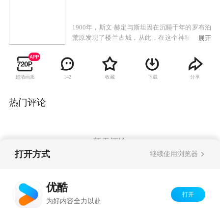
1900年，斯文·赫定与斯坦因在沉睡千年的罗布泊
荒原发现了楼兰古城，从此，在这个神秘而古老
展开
的文明遗址上演了一幕幕现代文明人贪婪的悲
剧。带着对千年不腐的楼兰女尸、堪与埃及法老
图坦卡蒙金色面罩媲美的金色面具等无数古墓宝
超清画质
收藏
下载
分享
142
藏的好奇和贪婪，他们不顾绿洲已变成荒原的大
自然警示、不顾守墓者断臂挡道、白骨不倒的悲
壮、不顾曾经作恶者的忏悔，以自己的疯狂引发
热门评论
了带血的诅咒。
暂无评论
打开方式
继续使用浏览器
Copyright©
2026
优酷 youku.com
版权所有
优酷
京ICP备06050721号-1
打开
为好内容全力以赴