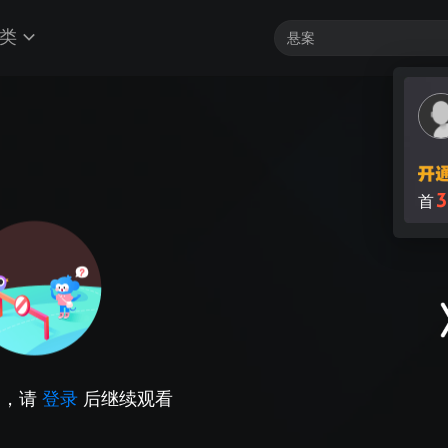
类
3
首
因，请
登录
后继续观看