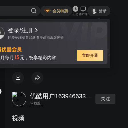
会员特惠
登录
历史
客户端
登录/注册
视频
讨论
同步多端观看记录 尊享高清观影体验
洪水面前的公安干警风采 绩溪视
立即开通
15
月每月
元，畅享精彩内容
窗
优酷用户1639466336355270
关注
57粉丝
视频