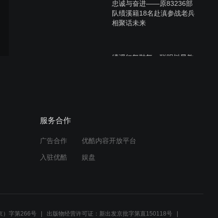
忠诚与奋进——原83236部
队绩溪籍18名赴滇参战老兵
相聚话未来
绩溪红舞鞋舞、聪明树早教
举办温馨快乐年会
安徽绩溪睿阳学校研学活动
服务合作
奏响时代强音
广告合作
优酷内容开放平台
入驻优酷
娱盘
睿阳学校活动感动得全县人
都哭了。天下父母都要看
啊！
）字第266号
出版物经营许可证：新出发京批字第直150118号