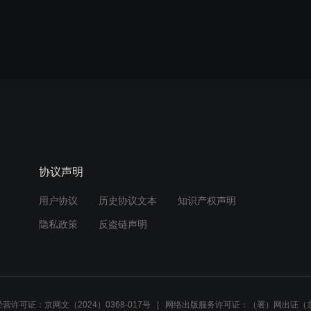
协议声明
用户协议
历史协议文本
知识产权声明
隐私政策
反盗链声明
营许可证：京网文（2024）0368-017号
网络出版服务许可证：（署）网出证（京