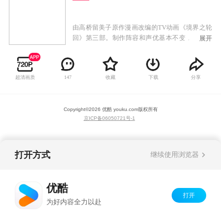
由高桥留美子原作漫画改编的TV动画《境界之轮
回》第三部。制作阵容和声优基本不变，继续讲
展开
述真宫樱和六道轮回一起引导幽灵至轮回之轮的
轻松生活。
超清画质
收藏
下载
分享
147
Copyright©
2026
优酷 youku.com
版权所有
京ICP备06050721号-1
打开方式
继续使用浏览器
优酷
打开
为好内容全力以赴