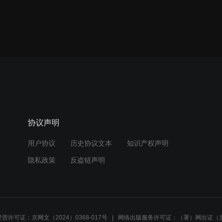
协议声明
用户协议
历史协议文本
知识产权声明
隐私政策
反盗链声明
营许可证：京网文（2024）0368-017号
网络出版服务许可证：（署）网出证（京