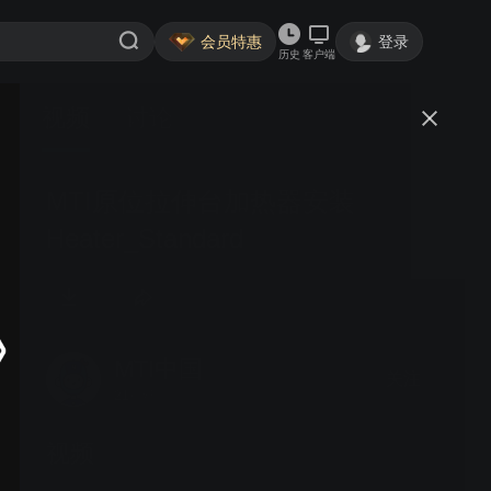
会员特惠
登录
历史
客户端
视频
讨论
MTI原位拉伸台加热器安装
Heater_Standard
MTI中国
关注
21粉丝
视频