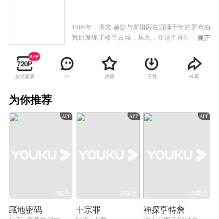
1900年，斯文·赫定与斯坦因在沉睡千年的罗布泊
荒原发现了楼兰古城，从此，在这个神秘而古老
展开
的文明遗址上演了一幕幕现代文明人贪婪的悲
剧。带着对千年不腐的楼兰女尸、堪与埃及法老
图坦卡蒙金色面罩媲美的金色面具等无数古墓宝
超清画质
收藏
下载
分享
37
藏的好奇和贪婪，他们不顾绿洲已变成荒原的大
自然警示、不顾守墓者断臂挡道、白骨不倒的悲
为你推荐
壮、不顾曾经作恶者的忏悔，以自己的疯狂引发
了带血的诅咒。
APP
APP
APP
8集全
21集全
33集全
藏地密码
十宗罪
神探亨特詹