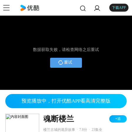
下载APP
数据获取失败，请检查网络之后重试
重试
预览播放中，打开优酷APP看高清完整版
魂断楼兰
+追
.
.
楼兰古城的诡异故事
7.8分
23集全