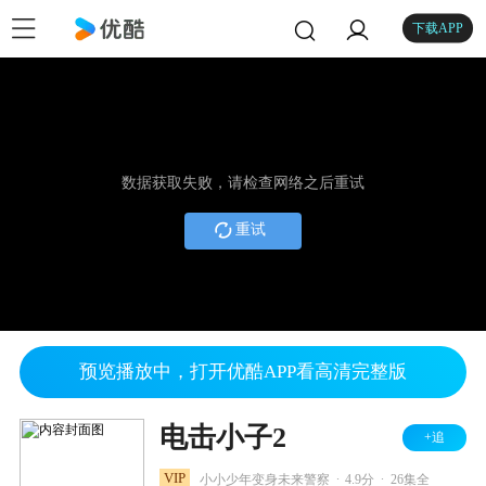
下载APP
数据获取失败，请检查网络之后重试
重试
预览播放中，打开优酷APP看高清完整版
电击小子2
+追
.
.
VIP
小小少年变身未来警察
4.9分
26集全