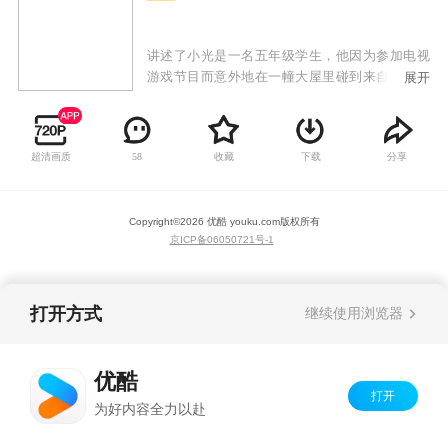
讲述了小光是一名五年级学生，他因为参加电视
游戏节目而意外地在一幢大屋里碰到来自未来的
展开
多功能机器人卡比，从此小光的生活发生了巨大
变化。卡比从未来世界来到现代世界，原来背后
身负重要任务，但同时引来了未来野心科学家神
超清画质
收藏
下载
分享
58
秘人派出机器人路比从未来来到现代。因为卡比
的协助，小光得到了变身手表，在危急关头只要
按动这手表上的变身按纽就能变身成未来警察：
Copyright©
2026
优酷 youku.com
版权所有
电击小子。变身后不但拥有强大的力量，头顶的
京ICP备06050721号-1
电击型装置更能发射雷霆电击光，往后，卡比更
会为电击小子特制各种新武器对付路比的邪恶阴
谋。
打开方式
继续使用浏览器
优酷
打开
为好内容全力以赴