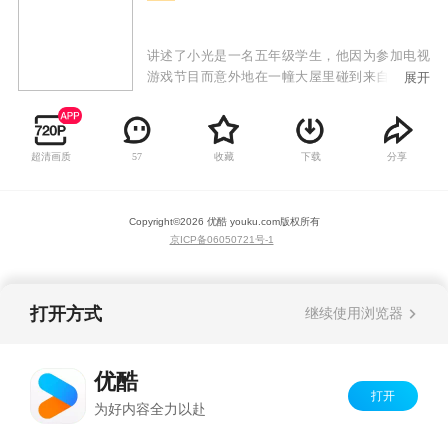
讲述了小光是一名五年级学生，他因为参加电视
游戏节目而意外地在一幢大屋里碰到来自未来的
展开
多功能机器人卡比，从此小光的生活发生了巨大
变化。卡比从未来世界来到现代世界，原来背后
身负重要任务，但同时引来了未来野心科学家神
超清画质
收藏
下载
分享
57
秘人派出机器人路比从未来来到现代。因为卡比
的协助，小光得到了变身手表，在危急关头只要
按动这手表上的变身按纽就能变身成未来警察：
Copyright©
2026
优酷 youku.com
版权所有
电击小子。变身后不但拥有强大的力量，头顶的
京ICP备06050721号-1
电击型装置更能发射雷霆电击光，往后，卡比更
会为电击小子特制各种新武器对付路比的邪恶阴
谋。
打开方式
继续使用浏览器
优酷
打开
为好内容全力以赴