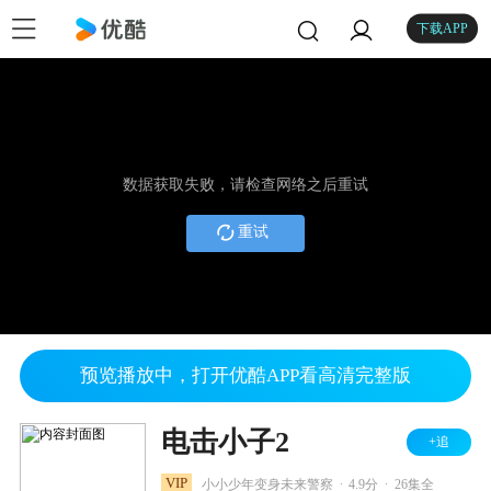
下载APP
数据获取失败，请检查网络之后重试
重试
预览播放中，打开优酷APP看高清完整版
电击小子2
+追
.
.
VIP
小小少年变身未来警察
4.9分
26集全