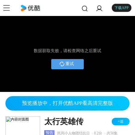
下载APP
数据获取失败，请检查网络之后重试
重试
预览播放中，打开优酷APP看高清完整版
太行英雄传
+追
.
.
预告
民间小人物团结抗日
8.2分
共50集