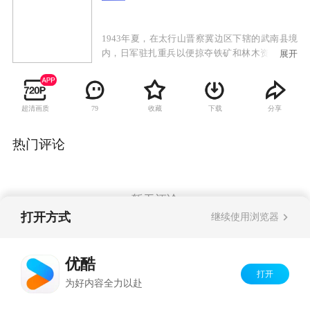
1943年夏，在太行山晋察冀边区下辖的武南县境
内，日军驻扎重兵以便掠夺铁矿和林木资源，及
展开
修筑公路。被俘虏至黑风岭筑路工区的八路军晋
冀鲁豫军区二分区警卫连长杨树生及数名战士，
在成功脱险后，遭中佐松山率领的守备日军一路
超清画质
收藏
下载
分享
79
追杀至青石窑村，正赶上村民赵铁锤结婚。中佐
松山率日军屠村，大部分村民和战俘最终丧命。
青石窑村青年于大喜发誓报仇，解救被抓走充当
热门评论
慰安妇的妹妹。杨树生一路跟随保护他来到县
城，偶遇幸免于难的赵铁锤。他们在反日军官宋
朝来和抗日青年魏金秀的帮助下，设计营救慰安
所的妇女们。杨树生三人又解救出被日军押送的
暂无评论
国军炮兵连长谢魁及多名国军战俘，并与谢魁组
打开方式
继续使用浏览器
织成立太行抗日大队，使侵略者损兵折将。为掌
握这只队伍，城内国、共、日三方情报组织展开
Copyright©
2026
优酷 youku.com
版权所有
了激烈暗战。杨树生与谢魁之间虽然存在矛盾，
优酷
京ICP备06050721号-1
但为了抗日的共同目标最终坚持团结战斗。
打开
为好内容全力以赴