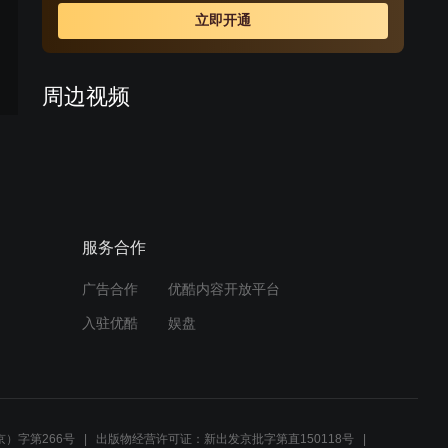
城，偶遇幸免于难的赵铁锤。他们在反日军官宋朝来和抗
立即开通
日青年魏金秀的帮助下，设计营救慰安所的妇女们。杨树
生三人又解救出被日军押送的国军炮兵连长谢魁及多名国
军战俘，并与谢魁组织成立太行抗日大队，使侵略者损兵
周边视频
折将。为掌握这只队伍，城内国、共、日三方情报组织展
开了激烈暗战。杨树生与谢魁之间虽然存在矛盾，但为了
老人差点滚下山，幸好被男
抗日的共同目标最终坚持团结战斗。
子救下
01:05
服务合作
日军押送战俘，下秒八路神
兵天降反杀
广告合作
优酷内容开放平台
01:19
入驻优酷
娱盘
日本浪人欺老者 热血瑞年狠
预告
教训
02:59
）字第266号
出版物经营许可证：新出发京批字第直150118号