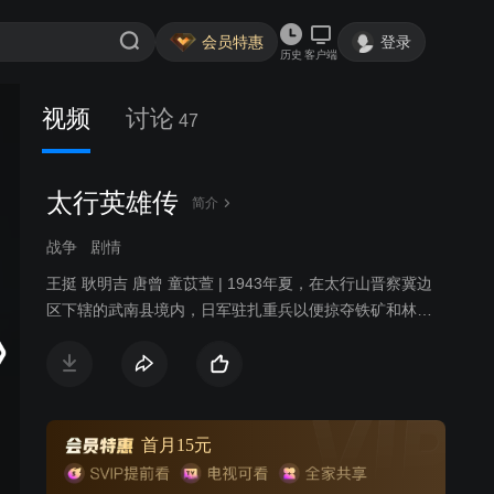
会员特惠
登录
历史
客户端
视频
讨论
47
太行英雄传
简介
战争
剧情
王挺 耿明吉 唐曾 童苡萱 | 1943年夏，在太行山晋察冀边
区下辖的武南县境内，日军驻扎重兵以便掠夺铁矿和林木
资源，及修筑公路。被俘虏至黑风岭筑路工区的八路军晋
冀鲁豫军区二分区警卫连长杨树生及数名战士，在成功脱
险后，遭中佐松山率领的守备日军一路追杀至青石窑村，
正赶上村民赵铁锤结婚。中佐松山率日军屠村，大部分村
民和战俘最终丧命。青石窑村青年于大喜发誓报仇，解救
首月15元
被抓走充当慰安妇的妹妹。杨树生一路跟随保护他来到县