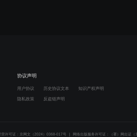
协议声明
用户协议
历史协议文本
知识产权声明
隐私政策
反盗链声明
营许可证：京网文（2024）0368-017号
网络出版服务许可证：（署）网出证（京