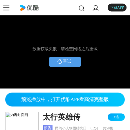
下载APP
数据获取失败，请检查网络之后重试
重试
预览播放中，打开优酷APP看高清完整版
太行英雄传
+追
.
.
预告
民间小人物团结抗日
8.2分
共50集