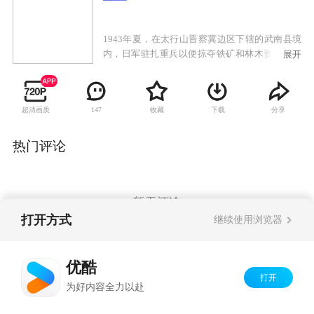
1943年夏，在太行山晋察冀边区下辖的武南县境
内，日军驻扎重兵以便掠夺铁矿和林木资源，及
展开
修筑公路。被俘虏至黑风岭筑路工区的八路军晋
冀鲁豫军区二分区警卫连长杨树生及数名战士，
在成功脱险后，遭中佐松山率领的守备日军一路
超清画质
收藏
下载
分享
147
追杀至青石窑村，正赶上村民赵铁锤结婚。中佐
松山率日军屠村，大部分村民和战俘最终丧命。
青石窑村青年于大喜发誓报仇，解救被抓走充当
热门评论
慰安妇的妹妹。杨树生一路跟随保护他来到县
城，偶遇幸免于难的赵铁锤。他们在反日军官宋
朝来和抗日青年魏金秀的帮助下，设计营救慰安
所的妇女们。杨树生三人又解救出被日军押送的
暂无评论
国军炮兵连长谢魁及多名国军战俘，并与谢魁组
打开方式
继续使用浏览器
织成立太行抗日大队，使侵略者损兵折将。为掌
握这只队伍，城内国、共、日三方情报组织展开
Copyright©
2026
优酷 youku.com
版权所有
了激烈暗战。杨树生与谢魁之间虽然存在矛盾，
优酷
京ICP备06050721号-1
但为了抗日的共同目标最终坚持团结战斗。
打开
为好内容全力以赴