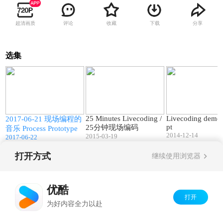
超清画质
评论
收藏
下载
分享
选集
4
16:47
25:36
25 Minutes Livecoding /
Livecoding demo 
现
2017-06-21 现场编程的
pt
25分钟现场编码
音乐 Process Prototype
2014-12-14
2015-03-19
2017-06-22
打开方式
继续使用浏览器
Copyright©
2026
优酷 youku.com
版权所有
京ICP备06050721号-1
优酷
打开
为好内容全力以赴