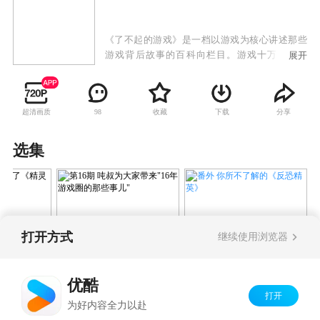
《了不起的游戏》是一档以游戏为核心讲述那些
游戏背后故事的百科向栏目。游戏十万个为什
展开
么，游戏大百科，游戏小秘密，游戏大八卦，游
戏相关历史尽在专业硬核栏目——了不起的游
戏！满足你对所爱游戏的全部好奇心。反正这个
超清画质
收藏
下载
分享
98
栏目就是告诉你那些你所不知道的游戏背后的故
事。
选集
打开方式
继续使用浏览器
番外 你所不了解的《反恐精
决定是你了
第16期 吨叔为大家带
英》
》(下)
来"16年游戏圈的那些
优酷
事儿"
打开
Copyright©
2026
优酷 youku.com
版权所有
为好内容全力以赴
京ICP备06050721号-1