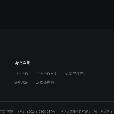
协议声明
用户协议
历史协议文本
知识产权声明
隐私政策
反盗链声明
营许可证：京网文（2024）0368-017号
网络出版服务许可证：（署）网出证（京