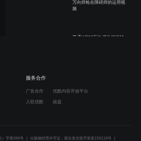
万向焊枪在障碍焊的运用视
频
普通WP26万向焊枪把线转
接万向焊枪
SKD61模具裂纹了你知道怎
服务合作
么焊接吗
广告合作
优酷内容开放平台
入驻优酷
娱盘
铜铝焊接您知道有几种焊接
方法吗这种铜铝异种焊接您
知道用什么焊接的吗
）字第266号
出版物经营许可证：新出发京批字第直150118号