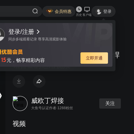
会员特惠
登录
历史
客户端
登录/注册
视频
讨论
同步多端观看记录 尊享高清观影体验
铝电焊条WEWELDING555的电焊
立即开通
15
月
元，畅享精彩内容
铝合金的运用视频
威欧丁焊接
关注
大鱼号认证作者·1288粉丝
视频