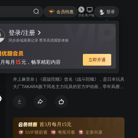
会员特惠
登录
历史
客户端
登录/注册
视频
讨论
27
同步多端观看记录 尊享高清观影体验
霸旋陀螺 爆刃战神
简介
立即开通
15
月每月
元，畅享精彩内容
竞技
格斗
励志
井上麻里奈 | 《霸旋陀螺》曾名《战斗陀螺》，是日本玩具
大厂TAKARA旗下同名主力玩具的官方IP动画，早年风靡我
国东南沿海和港澳台地区，时至今日依然拥有大批大龄死
忠玩家，拥有稳定的受众。作为TAKARA一贯的年货动画，
该系列依旧保持了精良的制作水准，令人热血沸腾。去年
开始沉寂多年的陀螺全系列动画再次全力抢滩登录各大网
站，或可期待再次引爆陀螺热潮。
首3月每月15元