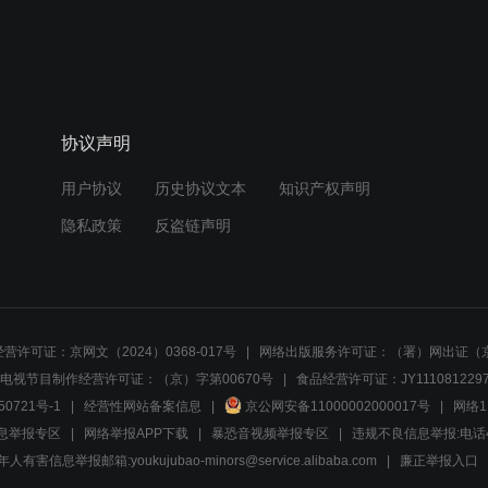
协议声明
用户协议
历史协议文本
知识产权声明
隐私政策
反盗链声明
营许可证：京网文（2024）0368-017号
网络出版服务许可证：（署）网出证（京
电视节目制作经营许可证：（京）字第00670号
食品经营许可证：JY1110812297
50721号-1
经营性网站备案信息
京公网安备11000002000017号
网络1
息举报专区
网络举报APP下载
暴恐音视频举报专区
违规不良信息举报:电话40081
人有害信息举报邮箱:youkujubao-minors@service.alibaba.com
廉正举报入口