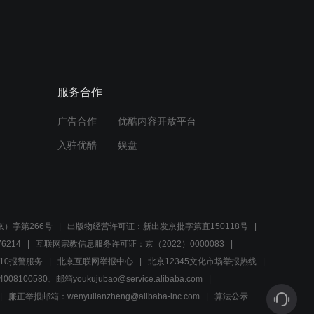
服务合作
广告合作
优酷内容开放平台
入驻优酷
娱盘
）字第266号
出版物经营许可证：新出发京批字第直150118号
6214
互联网宗教信息服务许可证：京（2022）0000083
10报警服务
北京互联网举报中心
北京12345文化市场举报热线
00580、邮箱youkujubao@service.alibaba.com
廉正举报邮箱：wenyulianzheng@alibaba-inc.com
算法公示