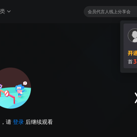
类
3
首
因，请
登录
后继续观看