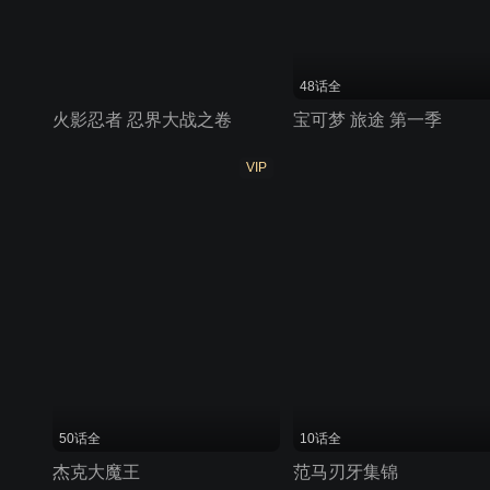
48话全
火影忍者 忍界大战之卷
宝可梦 旅途 第一季
VIP
50话全
10话全
杰克大魔王
范马刃牙集锦