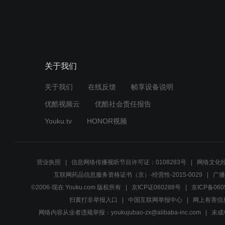
关于我们
关于我们
在线反馈
帧享设备说明
优酷视频云
优酷社会责任报告
Youku.tv
HONOR视频
营业执照
信息网络传播视听节目许可证：0108283号
网络文化经
互联网药品信息服务资格证书（京）-经营性-2015-0029
广播
©2006-现在 Youku.com 版权所有
京ICP证060288号
京ICP备060
扫黄打非举报入口
中国互联网举报中心
网上有害信
网络内容从业者违规举报：youkujubao-zx@alibaba-inc.com
未成年