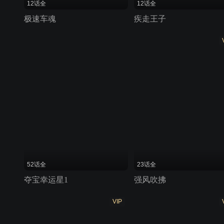
12话全
12话全
极速车魂
疾走王子
52话全
23话全
夺宝幸运星1
强风吹拂
VIP