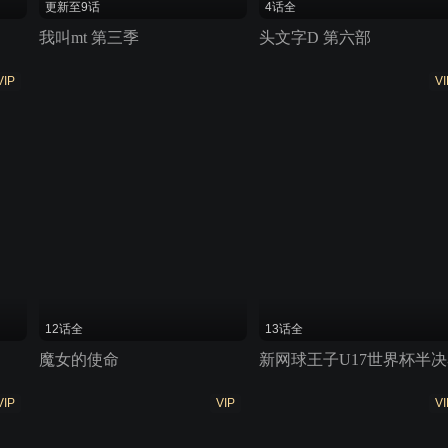
更新至9话
4话全
我叫mt 第三季
头文字D 第六部
VIP
VI
12话全
13话全
魔女的使命
新网球王子U17世界杯半决
VIP
VIP
VI